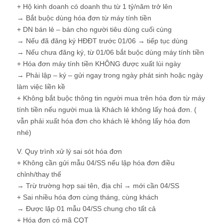
+ Hộ kinh doanh có doanh thu từ 1 tỷ/năm trở lên
→ Bắt buộc dùng hóa đơn từ máy tính tiền
+ DN bán lẻ – bán cho người tiêu dùng cuối cùng
→ Nếu đã đăng ký HĐĐT trước 01/06 → tiếp tục dùng
→ Nếu chưa đăng ký, từ 01/06 bắt buộc dùng máy tính tiền
+ Hóa đơn máy tính tiền KHÔNG được xuất lùi ngày
→ Phải lập – ký – gửi ngay trong ngày phát sinh hoặc ngày
làm việc liền kề
+ Không bắt buộc thông tin người mua trên hóa đơn từ máy
tính tiền nếu người mua là Khách lẻ không lấy hoá đơn. (
vẫn phải xuất hóa đơn cho khách lẻ không lấy hóa đơn
nhé)
V. Quy trình xử lý sai sót hóa đơn
+ Không cần gửi mẫu 04/SS nếu lập hóa đơn điều
chỉnh/thay thế
→ Trừ trường hợp sai tên, địa chỉ → mới cần 04/SS
+ Sai nhiều hóa đơn cùng tháng, cùng khách
→ Được lập 01 mẫu 04/SS chung cho tất cả
+ Hóa đơn có mã CQT