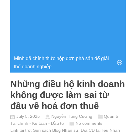
Mình đã chính thức nộp đơn phá sản để giải
thể doanh nghiệp
Những điều hộ kinh doanh
không được làm sai từ
đầu về hoá đơn thuế
July 5, 2025
Nguyễn Hùng Cường
Quản trị
Tài chính - Kế toán - Đầu tư
No comments
Link tài trợ:
Seri sách Blog Nhân sự
; Đĩa CD
tài liệu Nhân