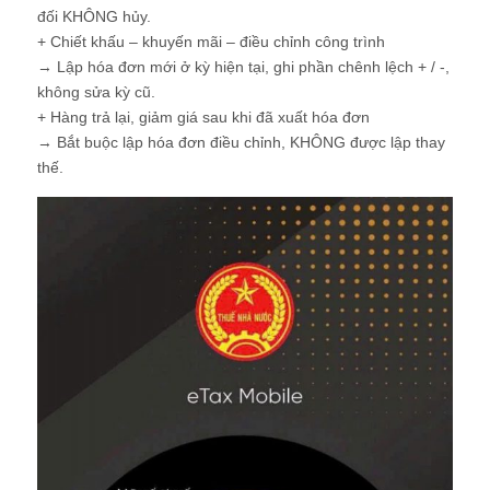
đối KHÔNG hủy.
+ Chiết khấu – khuyến mãi – điều chỉnh công trình
→ Lập hóa đơn mới ở kỳ hiện tại, ghi phần chênh lệch + / -,
không sửa kỳ cũ.
+ Hàng trả lại, giảm giá sau khi đã xuất hóa đơn
→ Bắt buộc lập hóa đơn điều chỉnh, KHÔNG được lập thay
thế.