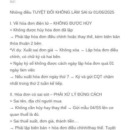
sự
;
Những điều TUYỆT ĐỐI KHÔNG LÀM SAI từ 01/06/2025
I. Về hóa đơn điện tử – KHÔNG ĐƯỢC HỦY
+ Không được hủy hóa đơn đã lập
→ Phải lập hóa đơn điều chỉnh hoặc thay thế, kèm biên bản
thỏa thuận 2 bên.
*Ví dụ: Xuất sai đơn giá → Không xóa → Lập hóa đơn điều
chỉnh, có chữ ký cả hai bên.
+ Ngày ký số không được cách ngày lập hóa đơn quá 01
ngày làm việc
→ Nếu xuất hóa đơn ngày thứ 7 → Ký và gửi CQT chậm
nhất trong thứ 2 tuần kế tiếp.
II. Hóa đơn có sai sót – PHẢI XỬ LÝ ĐÚNG CÁCH
+ Sai tên, địa chỉ người mua
→ Không cần hủy hay thay thế → Gửi mẫu 04/SS lên cơ
quan thuế là đủ.
+ Sai thuế suất, đơn giá, thành tiền…
→ Phải lập biên bản + hóa đơn điều chỉnh/thay thế. Tuyệt