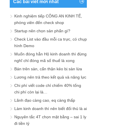
Các bài viết mới nhất
Kinh nghiệm tiếp CÔNG AN KINH TẾ,
phóng viên đến check shop
Startup nên chọn sản phẩn gì?
Check List vào đầu mỗi ca trực, có chụp
hình Demo
Muốn đóng hẳn Hộ kinh doanh thì đừng
nghĩ chỉ đóng mã số thuế là xong
Bán trên sàn, cẩn thận kẻo bị sàn lừa
Lương nên trả theo kết quả và năng lực
Chi phí viết code chỉ chiếm 40% tổng
chi phí còn lại là…
Lãnh đạo càng cao, eq càng thấp
Làm kinh doanh thì nên biết đối thủ là ai
Nguyên tắc 4T chọn mặt bằng – sai 1 ly
đi tiền tỷ