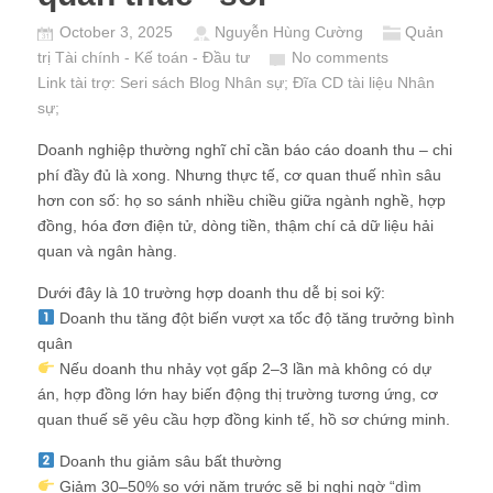
October 3, 2025
Nguyễn Hùng Cường
Quản
trị Tài chính - Kế toán - Đầu tư
No comments
Link tài trợ:
Seri sách Blog Nhân sự
; Đĩa CD
tài liệu Nhân
sự
;
Doanh nghiệp thường nghĩ chỉ cần báo cáo doanh thu – chi
phí đầy đủ là xong. Nhưng thực tế, cơ quan thuế nhìn sâu
hơn con số: họ so sánh nhiều chiều giữa ngành nghề, hợp
đồng, hóa đơn điện tử, dòng tiền, thậm chí cả dữ liệu hải
quan và ngân hàng.
Dưới đây là 10 trường hợp doanh thu dễ bị soi kỹ:
Doanh thu tăng đột biến vượt xa tốc độ tăng trưởng bình
quân
Nếu doanh thu nhảy vọt gấp 2–3 lần mà không có dự
án, hợp đồng lớn hay biến động thị trường tương ứng, cơ
quan thuế sẽ yêu cầu hợp đồng kinh tế, hồ sơ chứng minh.
Doanh thu giảm sâu bất thường
Giảm 30–50% so với năm trước sẽ bị nghi ngờ “dìm