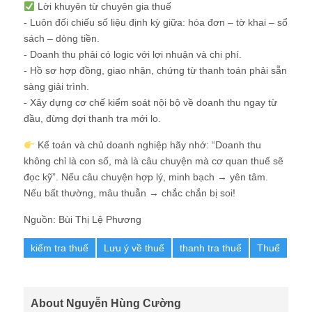
Lời khuyên từ chuyên gia thuế
- Luôn đối chiếu số liệu định kỳ giữa: hóa đơn – tờ khai – sổ
sách – dòng tiền.
- Doanh thu phải có logic với lợi nhuận và chi phí.
- Hồ sơ hợp đồng, giao nhận, chứng từ thanh toán phải sẵn
sàng giải trình.
- Xây dựng cơ chế kiểm soát nội bộ về doanh thu ngay từ
đầu, đừng đợi thanh tra mới lo.
Kế toán và chủ doanh nghiệp hãy nhớ: “Doanh thu
không chỉ là con số, mà là câu chuyện mà cơ quan thuế sẽ
đọc kỹ”. Nếu câu chuyện hợp lý, minh bạch → yên tâm.
Nếu bất thường, mâu thuẫn → chắc chắn bị soi!
Nguồn: Bùi Thị Lệ Phương
kiểm tra thuế
Lưu ý về thuế
thanh tra thuế
Thuế
About Nguyễn Hùng Cường