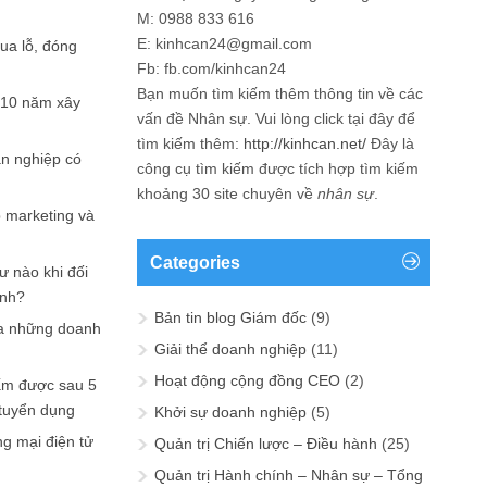
M: 0988 833 616
E: kinhcan24@gmail.com
hua lỗ, đóng
Fb: fb.com/kinhcan24
Bạn muốn tìm kiếm thêm thông tin về các
 10 năm xây
vấn đề
Nhân sự
. Vui lòng click tại đây để
tìm kiếm thêm:
http://kinhcan.net/
Đây là
ản nghiệp có
công cụ tìm kiếm được tích hợp tìm kiếm
khoảng 30 site chuyên về
nhân sự
.
p marketing và
Categories
ư nào khi đối
ạnh?
Bản tin blog Giám đốc
(9)
a những doanh
Giải thể doanh nghiệp
(11)
Hoạt động cộng đồng CEO
(2)
ấm được sau 5
 tuyển dụng
Khởi sự doanh nghiệp
(5)
ng mại điện tử
Quản trị Chiến lược – Điều hành
(25)
Quản trị Hành chính – Nhân sự – Tổng