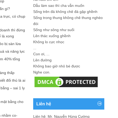
hop
Dẫu làm sao thì cha vẫn muốn
ẩn gì?
Sống trên đá không chê đá gập ghềnh
a trực, có chụp
Sống trong thung không chê thung nghèo
đói
Sống như sông như suối
doanh thì đừng
Lên thác xuống ghềnh
ế là xong
Không lo cực nhọc
ẻo bị sàn lừa
...
quả và năng lực
Con ơi, ...
iếm 40% tổng
Lên đường
Không bao giờ nhỏ bé được
Nghe con.
càng thấp
ết đối thủ là ai
bằng – sai 1 ly
n mặt bằng cho
Liên hệ
n nhầm co-
Liên hệ: Mr. Nguyễn Hùng Cường