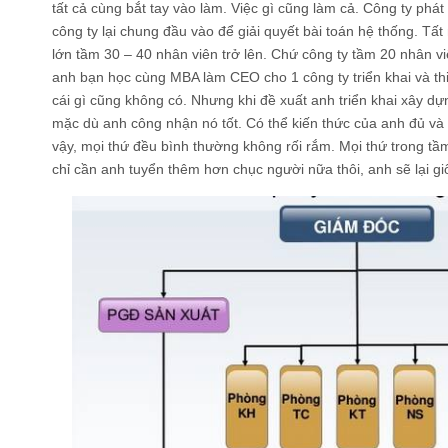
tất cả cùng bắt tay vào làm. Việc gì cũng làm cả. Công ty phát t
công ty lại chung đầu vào để giải quyết bài toán hệ thống. Tất 
lớn tầm 30 – 40 nhân viên trở lên. Chứ công ty tầm 20 nhân vi
anh bạn học cùng MBA làm CEO cho 1 công ty triển khai và thiế
cái gì cũng không có. Nhưng khi đề xuất anh triển khai xây d
mặc dù anh công nhận nó tốt. Có thể kiến thức của anh đủ và
vậy, mọi thứ đều bình thường không rối rắm. Mọi thứ trong tầm
chỉ cần anh tuyển thêm hơn chục người nữa thôi, anh sẽ lại g