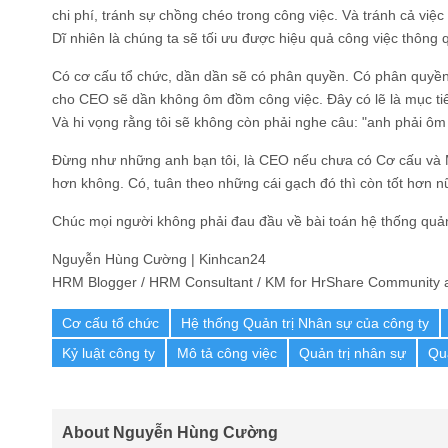
chi phí, tránh sự chồng chéo trong công việc. Và tránh cả việ
Dĩ nhiên là chúng ta sẽ tối ưu được hiệu quả công việc thông
Có cơ cấu tổ chức, dần dần sẽ có phân quyền. Có phân quyền
cho CEO sẽ dần không ôm đồm công việc. Đây có lẽ là mục tiê
Và hi vọng rằng tôi sẽ không còn phải nghe câu: "anh phải ôm 
Đừng như những anh bạn tôi, là CEO nếu chưa có Cơ cấu và M
hơn không. Có, tuân theo những cái gạch đó thì còn tốt hơn n
Chúc mọi người không phải đau đầu về bài toán hệ thống quản 
Nguyễn Hùng Cường | Kinhcan24
HRM Blogger / HRM Consultant / KM for HrShare Community a
Cơ cấu tổ chức
Hệ thống Quản trị Nhân sự của công ty
Kỷ luật công ty
Mô tả công việc
Quản trị nhân sự
Qu
About Nguyễn Hùng Cường