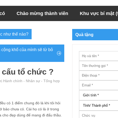
 có
Chào mừng thành viên
Khu vực bí mật (t
ớc như thế nào?
Quà tặng
 cộng khổ của mình sẽ từ bỏ
 cấu tổ chức ?
rị Hành chính - Nhân sự - Tổng hợp
đều có 1 điểm chung đó là khi tôi hỏi
ớ bảo chưa có. Cái họ có là ở trong
 ra cho đẹp dùng để mang đi đấu thầu.