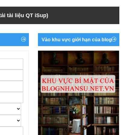
ải tài liệu QT iSup)
Vào khu vực giới hạn của blog