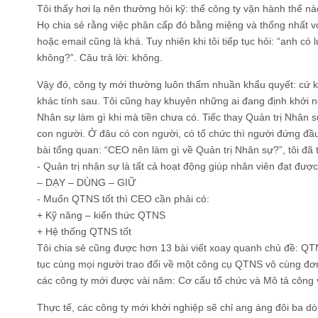
Tôi thấy hơi lạ nên thường hỏi kỹ: thế công ty vận hành thế 
Họ chia sẻ rằng việc phân cấp đó bằng miệng và thống nhất v
hoặc email cũng là khá. Tuy nhiên khi tôi tiếp tục hỏi: “anh có l
không?”. Câu trả lời: không.
Vậy đó, công ty mới thường luôn thấm nhuần khẩu quyết: cứ ki
khác tính sau. Tôi cũng hay khuyên những ai đang định khởi n
Nhân sự làm gì khi mà tiền chưa có. Tiếc thay Quản trị Nhân 
con người. Ở đâu có con người, có tổ chức thì người đứng đầ
bài tổng quan: “CEO nên làm gì về Quản trị Nhân sự?”, tôi đã 
- Quản trị nhân sự là tất cả hoạt động giúp nhân viên đạt đ
– DẠY – DÙNG – GIỮ
- Muốn QTNS tốt thì CEO cần phải có:
+ Kỹ năng – kiến thức QTNS
+ Hệ thống QTNS tốt
Tôi chia sẻ cũng được hơn 13 bài viết xoay quanh chủ đề: QTN
tục cùng mọi người trao đổi về một công cụ QTNS vô cùng đơ
các công ty mới được vài năm: Cơ cấu tổ chức và Mô tả công 
Thực tế, các công ty mới khởi nghiệp sẽ chỉ ang áng đôi ba dò