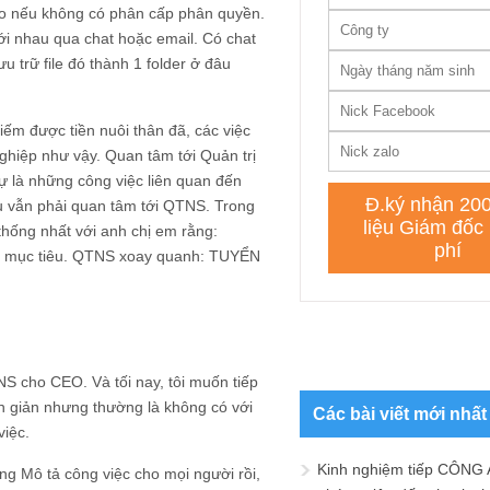
nào nếu không có phân cấp phân quyền.
ới nhau qua chat hoặc email. Có chat
ưu trữ file đó thành 1 folder ở đâu
ếm được tiền nuôi thân đã, các việc
ghiệp như vậy. Quan tâm tới Quản trị
sự là những công việc liên quan đến
u vẫn phải quan tâm tới QTNS. Trong
thống nhất với anh chị em rằng:
ược mục tiêu. QTNS xoay quanh: TUYỂN
S cho CEO. Và tối nay, tôi muốn tiếp
n giản nhưng thường là không có với
Các bài viết mới nhất
việc.
Kinh nghiệm tiếp CÔNG 
ng Mô tả công việc cho mọi người rồi,