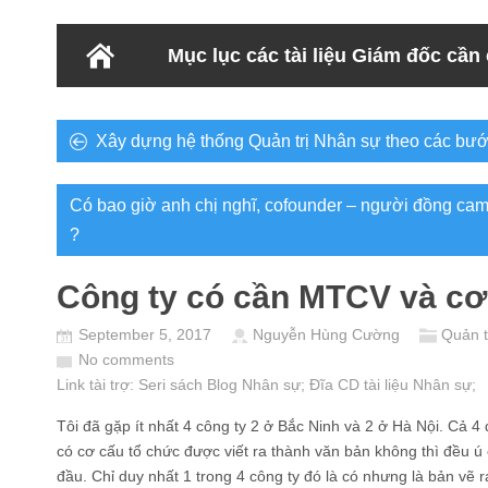
Mục lục các tài liệu Giám đốc cần
Xây dựng hệ thống Quản trị Nhân sự theo các bư
Có bao giờ anh chị nghĩ, cofounder – người đồng cam
?
Công ty có cần MTCV và cơ
September 5, 2017
Nguyễn Hùng Cường
Quản t
No comments
Link tài trợ:
Seri sách Blog Nhân sự
; Đĩa CD
tài liệu Nhân sự
;
Tôi đã gặp ít nhất 4 công ty 2 ở Bắc Ninh và 2 ở Hà Nội. Cả 4 
có cơ cấu tổ chức được viết ra thành văn bản không thì đều ú 
đầu. Chỉ duy nhất 1 trong 4 công ty đó là có nhưng là bản vẽ