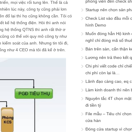
phóng viên đến check s
riển, mọi việc rối tung lên. Thế là cả
nhiên lúc này, công ty cũng phải lơn
Startup nên chọn sản ph
ên đổ lại thì họ cũng không cần. Tôi có
Check List vào đầu mỗi c
t kế hệ thống điện. Hỏi thì anh nói
hình Demo
ựng hệ thống QTNS thì anh rất thờ ơ
Muốn đóng hẳn Hộ kinh 
 cũng có thể với quy mô công ty như
nghĩ chỉ đóng mã số thu
 kiểm soát của anh. Nhưng tin tôi đi,
Bán trên sàn, cẩn thận k
iống như 4 CEO mà tôi đã kể ở trên.
Lương nên trả theo kết 
Chi phí viết code chỉ ch
chi phí còn lại là…
Lãnh đạo càng cao, eq 
Làm kinh doanh thì nên bi
Nguyên tắc 4T chọn mặt 
đi tiền tỷ
File mẫu – Tiêu chí chọ
cửa hàn
Đóng cửa startup vì chọ