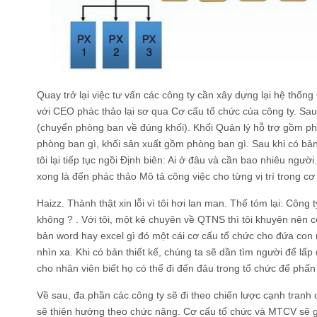
Quay trở lại việc tư vấn các công ty cần xây dựng lại hệ thốn
với CEO phác thảo lại sơ qua Cơ cấu tổ chức của công ty. Sau
(chuyển phòng ban về đúng khối). Khối Quản lý hỗ trợ gồm ph
phòng ban gì, khối sản xuất gồm phòng ban gì. Sau khi có bả
tôi lại tiếp tục ngồi Định biên: Ai ở đâu và cần bao nhiêu ngườ
xong là đến phác thảo Mô tả công việc cho từng vị trí trong cơ
Haizz. Thành thật xin lỗi vì tôi hơi lan man. Thế tóm lại: Côn
không ? . Với tôi, một kẻ chuyên về QTNS thì tôi khuyên nên c
bản word hay excel gì đó một cái cơ cấu tổ chức cho đứa con m
nhìn xa. Khi có bản thiết kế, chúng ta sẽ dần tìm người để lấp 
cho nhân viên biết họ có thể đi đến đâu trong tổ chức để phấn đ
Về sau, đa phần các công ty sẽ đi theo chiến lược cạnh tranh c
sẽ thiên hướng theo chức năng. Cơ cấu tổ chức và MTCV sẽ g