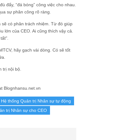
c đù đẩy, “đá bóng” công việc cho nhau.
 qua sự phân công rõ ràng.
 sẽ có phân trách nhiệm. Từ đó giúp
u lớn của CEO. Ai cũng thích vậy cả.
tất".
TCV, hãy gạch vài dòng. Có sẽ tốt
ữa.
trị nội bộ.
t Blognhansu.net.vn
Hệ thống Quản trị Nhân sự tự động
ản trị Nhân sự cho CEO