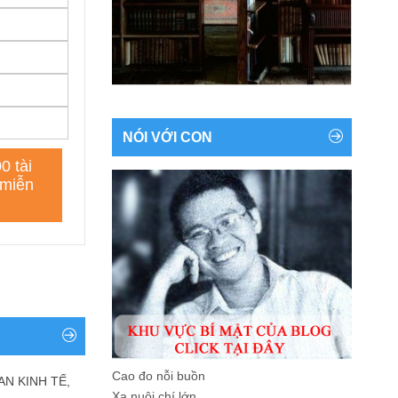
NÓI VỚI CON
Cao đo nỗi buồn
AN KINH TẾ,
Xa nuôi chí lớn