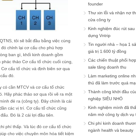
founder
Thư xin lỗi và nhận nợ t
cửa công ty
Kinh nghiệm đúc rút sau
dựng Vntrip
g QTNS, tôi sẽ bắt đầu bằng việc cùng
Tin người nhà – họa 1 s
 đó chỉnh lại cơ cấu cho phù hợp
giá trị 1.600 tỷ đồng
òng ban gì, khối kinh doanh gồm
Các chiến thuật phối hợ
n phác thảo Cơ cấu tổ chức cuối cùng,
sale tăng doanh thu
i. Cơ cấu tổ chức và định biên sơ qua
 cấu đó.
Làm marketing online nh
thủ đã làm trước quá m
g ty có cần MTCV và cơ cấu tổ chức
Thành công khởi đầu củ
ó. Hãy phác thảo sơ qua rồi vẽ ra một
nghiệp SIÊU NHỎ
ình đẻ ra (công ty). Đây chính là cái
Kinh nghiệm mình đã th
dần các vị trí. Cơ cấu tổ chức cũng
năm mở công ty dịch vụ
ấu. Đó là 2 cái lợi đầu tiên.
Chi phí kinh doanh thươ
hi phí thấp. Và lúc đó cơ cấu tổ chức
ngành health và beauty
iúp cho việc chuyên môn hóa tiết kiệm