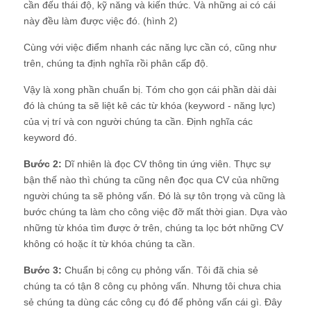
cần đếu thái độ, kỹ năng và kiến thức. Và những ai có cái
này đều làm được việc đó. (hình 2)
Cùng với việc điểm nhanh các năng lực cần có, cũng như
trên, chúng ta định nghĩa rồi phân cấp độ.
Vậy là xong phần chuẩn bị. Tóm cho gọn cái phần dài dài
đó là chúng ta sẽ liệt kê các từ khóa (keyword - năng lực)
của vị trí và con người chúng ta cần. Định nghĩa các
keyword đó.
Bước 2:
Dĩ nhiên là đọc CV thông tin ứng viên. Thực sự
bận thế nào thì chúng ta cũng nên đọc qua CV của những
người chúng ta sẽ phỏng vấn. Đó là sự tôn trọng và cũng là
bước chúng ta làm cho công việc đỡ mất thời gian. Dựa vào
những từ khóa tìm được ở trên, chúng ta lọc bớt những CV
không có hoặc ít từ khóa chúng ta cần.
Bước 3:
Chuẩn bị công cụ phỏng vấn. Tôi đã chia sẻ
chúng ta có tận 8 công cụ phỏng vấn. Nhưng tôi chưa chia
sẻ chúng ta dùng các công cụ đó để phỏng vấn cái gì. Đây