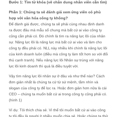
Bước 1: Tìm từ khóa (vẽ chân dung nhân viên cần tìm)
Phần 1: Chúng ta sẽ đánh giá xem ứng viên có phù
hợp với văn hóa công ty không?
Để đánh giá được, chúng ta sẽ phải cùng nhau định danh
ra được đâu mà mẫu số chung mà bất cứ ai vào công ty
cũng cần phải có. Đó chính là tìm ra năng lực lõi của nhân
sự. Năng lực lõi là năng lực mà bất cứ ai vào và làm cho
công ty đều phải có. NLL này nhiều khi chính là năng lực lõi
của kinh doanh luôn (điều mà công ty làm tốt hơn so với đối
thủ cạnh tranh). Nếu năng lực lõi Nhân sự trùng với năng
lực lõi kinh doanh thì quả là điều tuyệt vời.
Vậy tìm năng lực lõi nhân sự ở đâu và như thế nào? Cách
đơn giản nhất là chúng ta cứ từ sứ mệnh, tầm nhìn và
slogan của công ty để lọc ra. Hoặc đơn giản hơn nữa là cái
CEO – chúng ta muốn bất cứ ai trong công ty cũng phải có.
(hình 1)
Ví dụ: Tôi thích chia sẻ. Vì thế tôi muốn bất cứ ai vào công
ty tôi đều là người ít nhiều muốn chia sẻ. Hoặc chúng ta thử