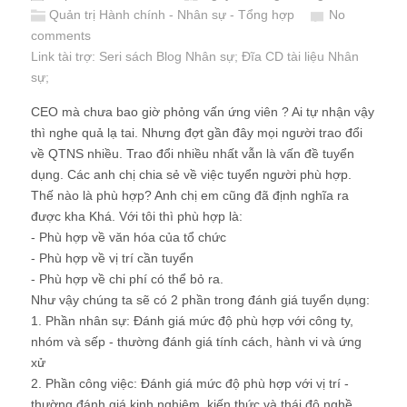
Quản trị Hành chính - Nhân sự - Tổng hợp
No
comments
Link tài trợ:
Seri sách Blog Nhân sự
; Đĩa CD
tài liệu Nhân
sự
;
CEO mà chưa bao giờ phỏng vấn ứng viên ? Ai tự nhận vậy
thì nghe quả lạ tai. Nhưng đợt gần đây mọi người trao đổi
về QTNS nhiều. Trao đổi nhiều nhất vẫn là vấn đề tuyển
dụng. Các anh chị chia sẻ về việc tuyển người phù hợp.
Thế nào là phù hợp? Anh chị em cũng đã định nghĩa ra
được kha Khá. Với tôi thì phù hợp là:
- Phù hợp về văn hóa của tổ chức
- Phù hợp về vị trí cần tuyển
- Phù hợp về chi phí có thể bỏ ra.
Như vậy chúng ta sẽ có 2 phần trong đánh giá tuyển dụng:
1. Phần nhân sự: Đánh giá mức độ phù hợp với công ty,
nhóm và sếp - thường đánh giá tính cách, hành vi và ứng
xử
2. Phần công việc: Đánh giá mức độ phù hợp với vị trí -
thường đánh giá kinh nghiệm, kiến thức và thái độ nghề