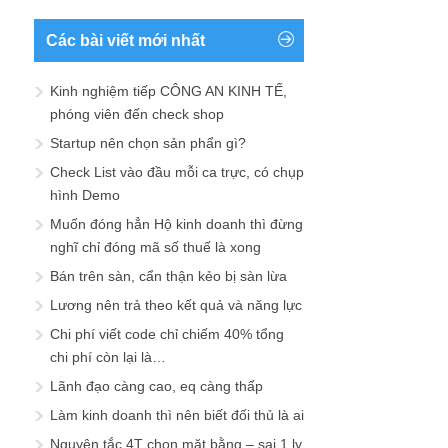
Các bài viết mới nhất
Kinh nghiệm tiếp CÔNG AN KINH TẾ,
phóng viên đến check shop
Startup nên chọn sản phẩn gì?
Check List vào đầu mỗi ca trực, có chụp
hình Demo
Muốn đóng hẳn Hộ kinh doanh thì đừng
nghĩ chỉ đóng mã số thuế là xong
Bán trên sàn, cẩn thận kẻo bị sàn lừa
Lương nên trả theo kết quả và năng lực
Chi phí viết code chỉ chiếm 40% tổng
chi phí còn lại là…
Lãnh đạo càng cao, eq càng thấp
Làm kinh doanh thì nên biết đối thủ là ai
Nguyên tắc 4T chọn mặt bằng – sai 1 ly