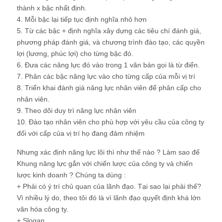
thành x bậc nhất định.
4. Mỗi bậc lại tiếp tục định nghĩa nhỏ hơn
5. Từ các bậc + định nghĩa xây dựng các tiêu chí đánh giá,
phương pháp đánh giá, và chương trình đào tạo, các quyền
lợi (lương, phúc lợi) cho từng bậc đó.
6. Đưa các năng lực đó vào trong 1 văn bản gọi là từ điển.
7. Phân các bậc năng lực vào cho từng cấp của mỗi vị trí
8. Triển khai đánh giá năng lực nhân viên để phân cấp cho
nhân viên.
9. Theo dõi duy trì năng lực nhân viên
10. Đào tạo nhân viên cho phù hợp với yêu cầu của công ty
đối với cấp của vị trí họ đang đảm nhiệm
Nhưng xác định năng lực lõi thì như thế nào ? Làm sao để
Khung năng lực gắn với chiến lược của công ty và chiến
lược kinh doanh ? Chúng ta dùng :
+ Phải có ý trí chủ quan của lãnh đạo. Tại sao lại phải thế?
Vì nhiều lý do, theo tôi đó là vì lãnh đạo quyết định khá lớn
văn hóa công ty.
+ Slogan