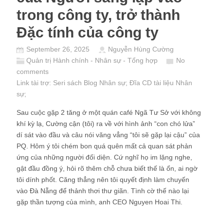
trong công ty, trở thành
Đặc tính của công ty
September 26, 2025
Nguyễn Hùng Cường
Quản trị Hành chính - Nhân sự - Tổng hợp
No
comments
Link tài trợ:
Seri sách Blog Nhân sự
; Đĩa CD
tài liệu Nhân
sự
;
Sau cuộc gặp 2 tăng ở một quán café Ngã Tư Sở với không
khí kỳ lạ, Cường cận (tôi) ra về với hình ảnh “con chó lửa”
dí sát vào đầu và câu nói văng vẳng “tôi sẽ gặp lại cậu” của
PQ. Hôm ý tôi chém bon quá quên mất cả quan sát phản
ứng của những người đối diện. Cứ nghĩ họ im lặng nghe,
gật đầu đồng ý, hỏi rõ thêm chỗ chưa biết thế là ổn, ai ngờ
tôi dính phốt. Căng thẳng nên tôi quyết định làm chuyến
vào Đà Nẵng để thảnh thơi thư giãn. Tình cờ thế nào lại
gặp thần tượng của mình, anh CEO Nguyen Hoai Thi.