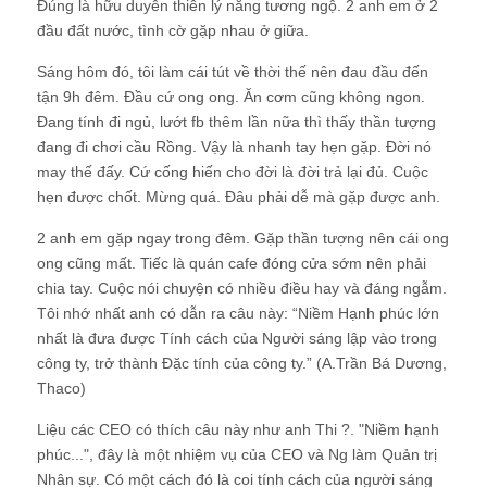
Đúng là hữu duyên thiên lý năng tương ngộ. 2 anh em ở 2
đầu đất nước, tình cờ gặp nhau ở giữa.
Sáng hôm đó, tôi làm cái tút về thời thế nên đau đầu đến
tận 9h đêm. Đầu cứ ong ong. Ăn cơm cũng không ngon.
Đang tính đi ngủ, lướt fb thêm lần nữa thì thấy thần tượng
đang đi chơi cầu Rồng. Vậy là nhanh tay hẹn gặp. Đời nó
may thế đấy. Cứ cống hiến cho đời là đời trả lại đủ. Cuộc
hẹn được chốt. Mừng quá. Đâu phải dễ mà gặp được anh.
2 anh em gặp ngay trong đêm. Gặp thần tượng nên cái ong
ong cũng mất. Tiếc là quán cafe đóng cửa sớm nên phải
chia tay. Cuộc nói chuyện có nhiều điều hay và đáng ngẫm.
Tôi nhớ nhất anh có dẫn ra câu này: “Niềm Hạnh phúc lớn
nhất là đưa được Tính cách của Người sáng lập vào trong
công ty, trở thành Đặc tính của công ty.” (A.Trần Bá Dương,
Thaco)
Liệu các CEO có thích câu này như anh Thi ?. "Niềm hạnh
phúc...", đây là một nhiệm vụ của CEO và Ng làm Quản trị
Nhân sự. Có một cách đó là coi tính cách của người sáng