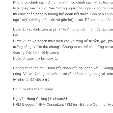
Không có chính sách đi nghỉ mát thì có chính sách khác tương
tỷ lệ nhảy việc cao ? . Nếu “lượng người xin nghỉ và người mới
thì chắc chắn công ty không thể đoàn kết được. Cho nên chún
ngũ “key” (không thể thiếu và gắn bó) trước. Rồi từ đó lan tỏ
Bước 1: xác định xem ai sẽ là “key” trong mỗi nhóm để tập t
kết.
Bước 2: lên kế hoạch thực hiện các ý tưởng để truyền, gợi, phá
tưởng công ty, “kẻ thù chung”. Chúng ta có thể có những chươ
Gương điển hình về lý tưởng …
Bước 3: quay trở lại bước 1.
Chúng ta có thể coi “Đoàn kết, đoàn kết, đại đoàn kết – Chung
riêng. Và lưu ý rằng nó phải được tiến hành song song với cá
ty” như tôi đã viết ở trên.
Chúc cả nhà thành công!
Nguyễn Hùng Cường | Kinhcan24
HRM Blogger / HRM Consultant / KM for HrShare Community a