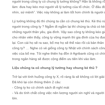
người trong công ty có chung lý tưởng không? Hẳn là không rồi
làm: đưa hay kéo mọi người về lý tưởng của tổ chức. Ở đâu đó,
nhìn, sứ mệnh”. Việc này không ai làm tốt hơn chính là người
Lý tưởng không đủ thì chúng ta cần có chung kẻ thù. Kẻ thù nà
người trong công ty ? Ngẫm đi ngẫm lại thì chúng ta chả có k
những người thân yêu, gia đình. Vậy sao công ty không kéo g
cho nhân viên thấy, công ty vững mạnh thì gia đình của họ đư
lại. Con cái họ sẽ ra sao, bố mẹ họ sẽ thế nào rồi cả bản thâ
công ty? … Nghe có vẻ giống công ty Nhật với chính sách công
việc của bố mẹ. Tôi nghe thiên hạ đồn ở Agribank cũng có chí
trong ngân hàng sẽ được cộng điểm ưu tiên khi vào làm.
Liệu chúng ta có chung lý tưởng hay chung kẻ thù ?
Trở lại với tình huống công ty X, rõ ràng là sẽ không có lời giả
Đã khó lại còn thòng thêm 2 câu:
- Công ty ko có chính sách đi nghỉ mát
- Và do tính chất công việc nên lượng người xin nghỉ và người
lớn.