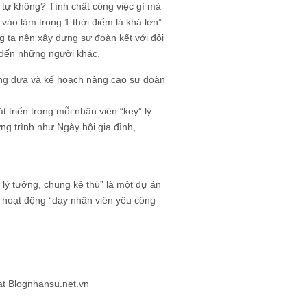
 tự không? Tính chất công việc gì mà
 vào làm trong 1 thời điểm là khá lớn”
g ta nên xây dựng sự đoàn kết với đội
a đến những người khác.
rung đưa và kế hoạch nâng cao sự đoàn
t triển trong mỗi nhân viên “key” lý
ng trình như Ngày hội gia đình,
 lý tưởng, chung kẻ thù” là một dự án
c hoạt động “dạy nhân viên yêu công
t Blognhansu.net.vn