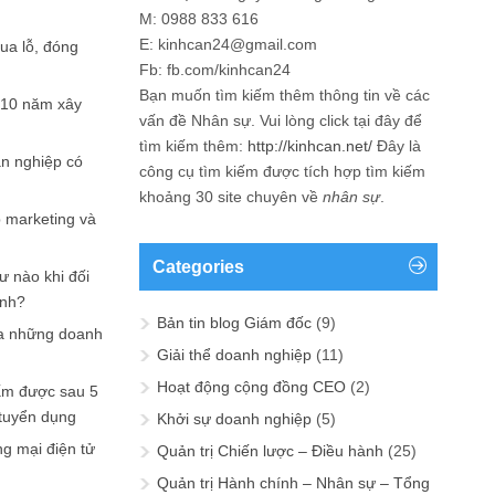
M: 0988 833 616
E: kinhcan24@gmail.com
hua lỗ, đóng
Fb: fb.com/kinhcan24
Bạn muốn tìm kiếm thêm thông tin về các
 10 năm xây
vấn đề
Nhân sự
. Vui lòng click tại đây để
tìm kiếm thêm:
http://kinhcan.net/
Đây là
ản nghiệp có
công cụ tìm kiếm được tích hợp tìm kiếm
khoảng 30 site chuyên về
nhân sự
.
p marketing và
Categories
ư nào khi đối
ạnh?
Bản tin blog Giám đốc
(9)
a những doanh
Giải thể doanh nghiệp
(11)
Hoạt động cộng đồng CEO
(2)
ấm được sau 5
 tuyển dụng
Khởi sự doanh nghiệp
(5)
ng mại điện tử
Quản trị Chiến lược – Điều hành
(25)
Quản trị Hành chính – Nhân sự – Tổng