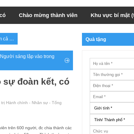
 có
Chào mừng thành viên
Khu vực bí mật (t
em cả …
Quà tặng
Người sáng lập vào trong
ó sự đoàn kết, có
trị Hành chính - Nhân sự - Tổng
ên trên 600 người, đc chia thành các