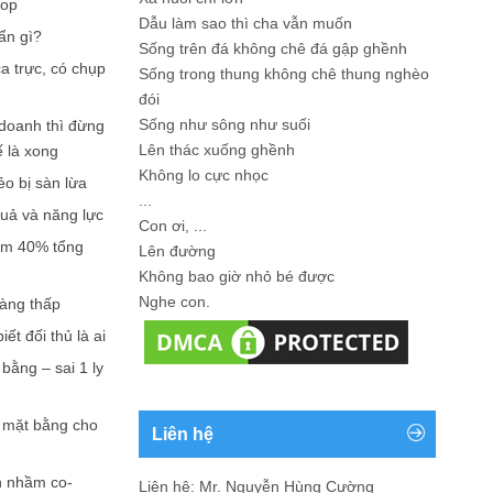
hop
Dẫu làm sao thì cha vẫn muốn
ẩn gì?
Sống trên đá không chê đá gập ghềnh
a trực, có chụp
Sống trong thung không chê thung nghèo
đói
Sống như sông như suối
doanh thì đừng
Lên thác xuống ghềnh
ế là xong
Không lo cực nhọc
ẻo bị sàn lừa
...
quả và năng lực
Con ơi, ...
iếm 40% tổng
Lên đường
Không bao giờ nhỏ bé được
Nghe con.
càng thấp
ết đối thủ là ai
bằng – sai 1 ly
n mặt bằng cho
Liên hệ
n nhầm co-
Liên hệ: Mr. Nguyễn Hùng Cường