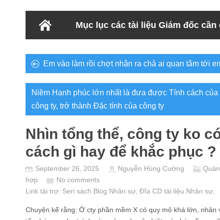
Mục lục các tài liệu Giám đốc cần
Em vào làm rồi chợt nhận ra chả ai quan tâm tới 
Niềm Hạnh phúc lớn nhất là đưa được Tính cách của 
công ty, trở thành Đặc tính của công ty
Nhìn tổng thể, công ty ko c
cách gì hay để khắc phục ?
September 26, 2025
Nguyễn Hùng Cường
Quản 
hợp
No comments
Link tài trợ:
Seri sách Blog Nhân sự
; Đĩa CD
tài liệu Nhân sự
;
Chuyện kể rằng: Ở cty phần mềm X có quy mô khá lớn, nhân vi