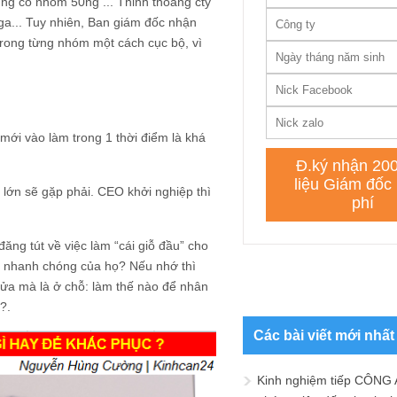
ũng có nhóm 50ng ... Thỉnh thoảng cty
oga... Tuy nhiên, Ban giám đốc nhận
trong từng nhóm một cách cục bộ, vì
 mới vào làm trong 1 thời điểm là khá
y lớn sẽ gặp phải. CEO khởi nghiệp thì
ăng tút về việc làm “cái giỗ đầu” cho
a nhanh chóng của họ? Nếu nhớ thì
cửa mà là ở chỗ: làm thế nào để nhân
?.
Các bài viết mới nhất
Kinh nghiệm tiếp CÔNG 