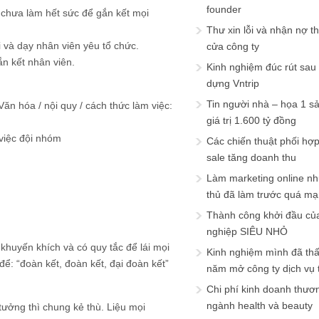
founder
 X chưa làm hết sức để gắn kết mọi
Thư xin lỗi và nhận nợ t
ối và dạy nhân viên yêu tổ chức.
cửa công ty
ắn kết nhân viên.
Kinh nghiệm đúc rút sau
dựng Vntrip
Tin người nhà – họa 1 s
ăn hóa / nội quy / cách thức làm việc:
giá trị 1.600 tỷ đồng
 việc đội nhóm
Các chiến thuật phối hợ
sale tăng doanh thu
Làm marketing online nh
thủ đã làm trước quá m
Thành công khởi đầu củ
nghiệp SIÊU NHỎ
 khuyến khích và có quy tắc để lái mọi
Kinh nghiệm mình đã th
ể: “đoàn kết, đoàn kết, đại đoàn kết”
năm mở công ty dịch vụ
Chi phí kinh doanh thươ
ngành health và beauty
ưởng thì chung kẻ thù. Liệu mọi