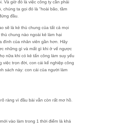
. Và giờ đó là việc công ty cần phải
 chúng ta gọi đó là “hoài bão, tầm
 đứng đầu.
o sẽ là kẻ thù chung của tất cả mọi
è thù chung nào ngoài kẻ làm hại
ia đình của nhân viên gần hơn. Hãy
ợc những gì và mất gì khi ở vế ngược
n họ nữa khi có kẻ tấn công làm suy yếu
 việc trọn đời, con cái kế nghiệp công
nh sách này: con cái của người làm
i rõ ràng vì đầu bài vẫn còn rất mơ hồ.
 mới vào làm trong 1 thời điểm là khá