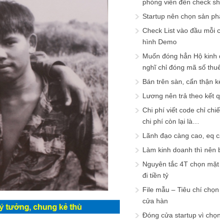
phóng viên đến check s
Startup nên chọn sản ph
Check List vào đầu mỗi c
hình Demo
Muốn đóng hẳn Hộ kinh 
nghĩ chỉ đóng mã số thu
Bán trên sàn, cẩn thận k
Lương nên trả theo kết 
Chi phí viết code chỉ ch
chi phí còn lại là…
Lãnh đạo càng cao, eq 
Làm kinh doanh thì nên bi
Nguyên tắc 4T chọn mặt 
đi tiền tỷ
File mẫu – Tiêu chí chọ
cửa hàn
Đóng cửa startup vì chọ