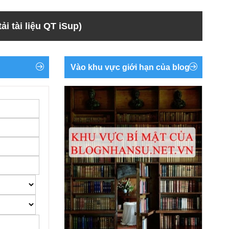
ải tài liệu QT iSup)
Vào khu vực giới hạn của blog