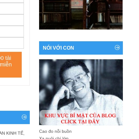
NÓI VỚI CON
Cao đo nỗi buồn
AN KINH TẾ,
Xa nuôi chí lớn