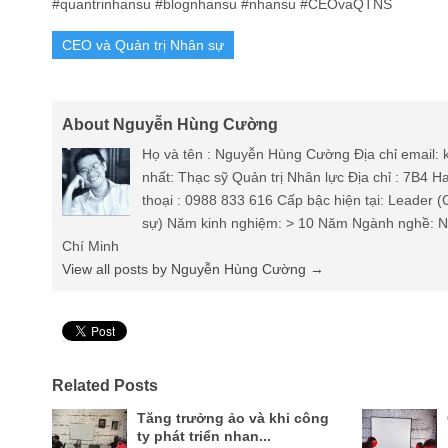
#quantrinhansu #blognhansu #nhansu #CEOvaQTNS
CEO và Quản trị Nhân sự
About Nguyễn Hùng Cường
Họ và tên : Nguyễn Hùng Cường Địa chỉ email
nhất: Thạc sỹ Quản trị Nhân lực Địa chỉ : 7B4 
thoại : 0988 833 616 Cấp bậc hiện tại: Leader 
sự) Năm kinh nghiệm: > 10 Năm Ngành nghề: Nh
Chí Minh
View all posts by Nguyễn Hùng Cường
→
Pin It
Related Posts
Tăng trưởng ảo và khi công
ty phát triển nhan...