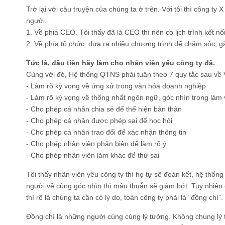
Trở lại với câu truyện của chúng ta ở trên. Với tôi thì công ty
người.
1. Về phiá CEO. Tôi thấy đã là CEO thì nên có lịch trình kết n
2. Về phía tổ chức: đưa ra nhiều chương trình để chăm sóc, g
Tức là, đầu tiên hãy làm cho nhân viên yêu công ty đã.
Cùng với đó, Hệ thống QTNS phải tuân theo 7 quy tắc sau về V
- Làm rõ kỳ vọng về ứng xử trong văn hóa doanh nghiệp
- Làm rõ kỳ vọng về thống nhất ngôn ngữ, góc nhìn trong làm
- Cho phép cá nhân chia sẻ để thể hiện bản thân
- Cho phép cá nhân được phép sai để học hỏi
- Cho phép cá nhân trao đổi để xác nhận thông tin
- Cho phép nhân viên phản biện để làm rõ ý
- Cho phép nhân viên làm khác để thử sai
Tôi thấy nhân viên yêu công ty thì họ tự sẽ đoàn kết, hệ thống
người về cùng góc nhìn thì mâu thuẫn sẽ giảm bớt. Tuy nhiên đ
thì rõ là chúng ta cần có lý do, toàn công ty phải là “đồng chí”.
Đồng chí là những người cùng cùng lý tưởng. Không chung lý t