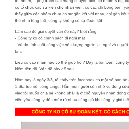
tổ, nhóm,... phụ trách các mảng chuyên biệt, có nhóm 5 ng, c
có tổ chức các sự kiện cho nhân viên, có các clb bóng bàn, y
thấy giữa các nhóm chưa có sự gắn kết với nhau, chỉ gắn kết 
thế nhìn tổng thể, công ty không có sự đoàn kết.
Làm sao để giải quyết vấn đề này? Biết rằng:
- Công ty ko có chính sách đi nghỉ mát
- Và do tính chất công việc nên lượng người xin nghỉ và người
lớn.
Liệu có cao nhân nào có thể giúp họ ? Đây là bài toán, công t
kiếm tiền đã. Vấn đề này để sau.
Hôm nay là ngày 3/8, tôi thấy trên facebook có một số bạn bè đ
1 Startup nổi tiếng Lingo. Hẳn mọi người còn nhớ vụ đóng cử
việc tôi muốn chia sẻ không phải là ở chỗ nguyên nhân đóng 
viên yêu công ty đến mức rủ nhau cúng giỗ khi công ty giải thể