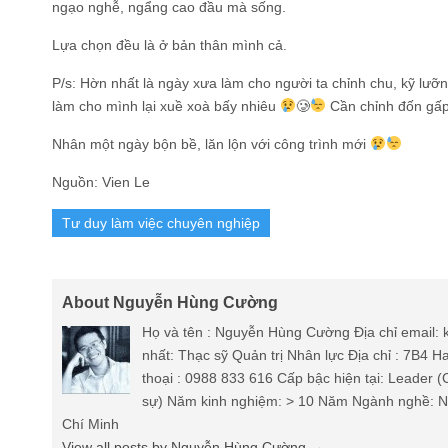
ngạo nghễ, ngẩng cao đầu mà sống.
Lựa chọn đều là ở bản thân mình cả.
P/s: Hờn nhất là ngày xưa làm cho người ta chỉnh chu, kỹ lưỡn
làm cho mình lại xuề xoà bấy nhiêu
🥲
Cần chỉnh đốn gấp 
Nhân một ngày bộn bề, lăn lộn với công trình mới
Nguồn: Vien Le
Tư duy làm việc chuyên nghiệp
About Nguyễn Hùng Cường
Họ và tên : Nguyễn Hùng Cường Địa chỉ email
nhất: Thạc sỹ Quản trị Nhân lực Địa chỉ : 7B4 
thoại : 0988 833 616 Cấp bậc hiện tại: Leader 
sự) Năm kinh nghiệm: > 10 Năm Ngành nghề: Nh
Chí Minh
View all posts by Nguyễn Hùng Cường
→