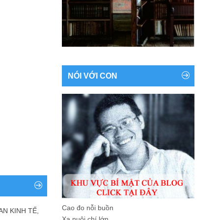
NÓI VỚI CON
Cao đo nỗi buồn
AN KINH TẾ,
Xa nuôi chí lớn