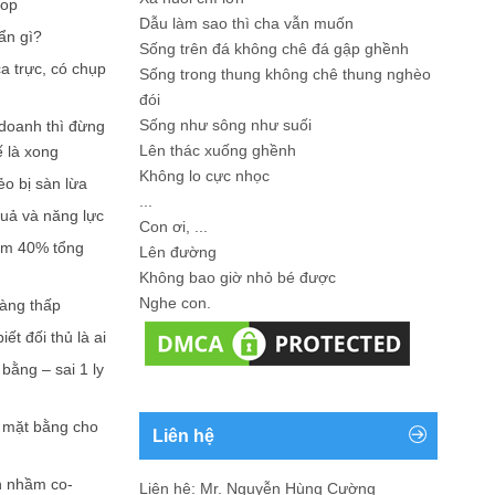
hop
Dẫu làm sao thì cha vẫn muốn
ẩn gì?
Sống trên đá không chê đá gập ghềnh
a trực, có chụp
Sống trong thung không chê thung nghèo
đói
Sống như sông như suối
doanh thì đừng
Lên thác xuống ghềnh
ế là xong
Không lo cực nhọc
ẻo bị sàn lừa
...
quả và năng lực
Con ơi, ...
iếm 40% tổng
Lên đường
Không bao giờ nhỏ bé được
Nghe con.
càng thấp
ết đối thủ là ai
bằng – sai 1 ly
n mặt bằng cho
Liên hệ
n nhầm co-
Liên hệ: Mr. Nguyễn Hùng Cường