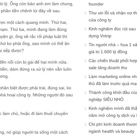
nói lý. Ổng còn bảo anh em làm chung,
founder
 phần tiền chênh từ đây về sau.
Thư xin lỗi và nhận nợ t
cửa công ty
được một cách quang minh. Thứ hai,
Kinh nghiệm đúc rút sau
phạm. Thứ ba, mình đang làm đúng
dựng Vntrip
ện gì, ổng sẽ rắc rối pháp luật thì
chứ ko phải ổng, sao mình có thể ăn
Tin người nhà – họa 1 s
hại sếp được?
giá trị 1.600 tỷ đồng
Các chiến thuật phối hợ
 đến nỗi còn bị gài để hại mình nữa.
sale tăng doanh thu
iền, dám đứng ra xử lý nên vẫn luôn
ương.
Làm marketing online nh
thủ đã làm trước quá m
ân biệt được phải trái, đúng sai, ko
Thành công khởi đầu củ
 phá hoại công ty. Những người đó sau
nghiệp SIÊU NHỎ
Kinh nghiệm mình đã th
c làm chủ, hoặc đi làm thuê chuyên
năm mở công ty dịch vụ
Chi phí kinh doanh thươ
ngành health và beauty
áng, nó giúp người ta sống một cách