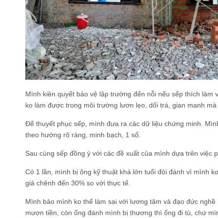
Mình kiên quyết bảo vệ lập trường đến nỗi nếu sếp thích làm 
ko làm được trong môi trường lươn lẹo, dối trá, gian manh m
Để thuyết phục sếp, mình đưa ra các dữ liệu chứng minh. Mìn
theo hướng rõ ràng, minh bạch, 1 sổ.
Sau cùng sếp đồng ý với các đề xuất của mình dựa trên việc 
Có 1 lần, mình bị ông kỹ thuật khá lớn tuổi đòi đánh vì mình k
giá chênh đến 30% so với thực tế.
Mình bảo mình ko thể làm sai với lương tâm và đạo đức nghề
mượn tiền, còn ổng đánh mình bị thương thì ổng đi tù, chứ m