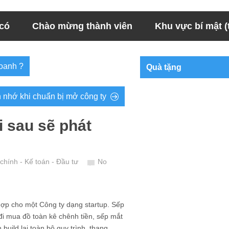
 có
Chào mừng thành viên
Khu vực bí mật (t
doanh ?
Quà tặng
n nhớ khi chuẩn bị mở công ty
i sau sẽ phát
 chính - Kế toán - Đầu tư
No
hợp cho một Công ty dạng startup. Sếp
đi mua đồ toàn kê chênh tiền, sếp mắt
uild lại toàn bộ quy trình, thang