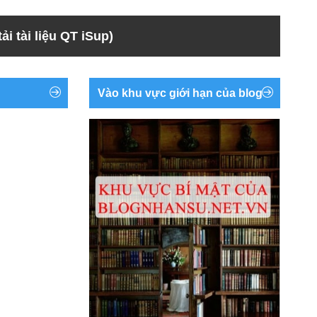
ải tài liệu QT iSup)
Vào khu vực giới hạn của blog