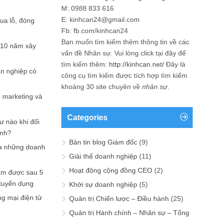
M: 0988 833 616
E: kinhcan24@gmail.com
hua lỗ, đóng
Fb: fb.com/kinhcan24
Bạn muốn tìm kiếm thêm thông tin về các
 10 năm xây
vấn đề
Nhân sự
. Vui lòng click tại đây để
tìm kiếm thêm:
http://kinhcan.net/
Đây là
ản nghiệp có
công cụ tìm kiếm được tích hợp tìm kiếm
khoảng 30 site chuyên về
nhân sự
.
p marketing và
Categories
ư nào khi đối
ạnh?
Bản tin blog Giám đốc
(9)
a những doanh
Giải thể doanh nghiệp
(11)
Hoạt động cộng đồng CEO
(2)
ấm được sau 5
 tuyển dụng
Khởi sự doanh nghiệp
(5)
ng mại điện tử
Quản trị Chiến lược – Điều hành
(25)
Quản trị Hành chính – Nhân sự – Tổng