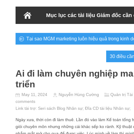
Mục lục các tài liệu Giám đốc cần
Tại sao MGM marketing luôn hiệu quả trong kinh 
30 điều cầ
Ai đi làm chuyên nghiệp ma
triển
May 11, 2024
Nguyễn Hùng Cường
Quản trị Tài
comments
Link tài trợ:
Seri sách Blog Nhân sự
; Đĩa CD
tài liệu Nhân sự
;
Ngày xưa, thời còn đi làm thuê. Lần đó vào làm Kế toán tổng 
giỏi chuyên môn nhưng những cái khác sếp ko rành. Kỹ thuật 
nhắm mắt mở cho qua để được việc. Lúc mình về làm thì mình b