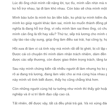
Lúc đó ổng chửi mình rất nặng lời, tục tĩu, mình vẫn nhịn mà 
ko hỗ trợ nhau, lại đi làm khó nhau. Còn bảo sẽ chia mình một
Mình bảo luôn là mình ko ăn tiền bẩn, ko phải tự mình kiếm 
mình ko giúp người khác làm sai, mình ko muốn thành đồng 
nghĩa là đang hỗ trợ ổng, vì nếu mình làm sai theo ổng, có chuy
mình cản ổng là tốt hay xấu? Thứ tư, sếp trả lương cho mình 
cây táo rào cây sung, giúp ổng làm điều sai trái, hại công ty, 
Hồi xưa đi làm vì cá tính này mà mình rất dễ bị ghét, bị cô lập
Được cái có chuyện thì mình dám nhận trách nhiệm, dám đền t
được các sếp thương, còn được giao thêm trọng trách, tăng l
Sau này mình chứng kiến rất nhiều người đi làm nhưng họ ko ph
rõ ai đang trả lương, đang làm việc cho ai mà cùng hùa nhau
này mình vô tình biết được, thấy họ cũng chẳng khá hơn.
Còn những người cùng hệ tư tưởng như mình thì thấy giờ hoặ
nghiệp và ở vị trí lãnh đạo cấp cao cả.
Tất nhiên, để được vậy, tất cả đều phải trả giá. Và nó xứng đ