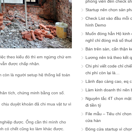
phóng viên đến check s
Startup nên chọn sản ph
Check List vào đầu mỗi c
hình Demo
Muốn đóng hẳn Hộ kinh 
nghĩ chỉ đóng mã số thu
Bán trên sàn, cẩn thận k
việc theo kiểu đó thì em ngừng chứ em
Lương nên trả theo kết 
à vẫn được chấp nhận.
Chi phí viết code chỉ ch
chi phí còn lại là…
h còn là người setup hệ thống kế toán
Lãnh đạo càng cao, eq 
Làm kinh doanh thì nên bi
phân tích, chứng minh bằng con số.
Nguyên tắc 4T chọn mặt 
o chịu duyệt khoản đã chi mua vật tư vì
đi tiền tỷ
File mẫu – Tiêu chí chọ
cửa hàn
 nghiệp được. Ổng cần thì mình cho
ình có chết cũng ko làm khác được.
Đóng cửa startup vì chọ