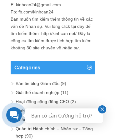
E: kinhcan24@gmail.com
Fb: fb.com/kinhcan24
Bạn muốn tìm kiếm thêm thông tin về các
vấn đề
Nhân sự
. Vui lòng click tại đây để
tìm kiếm thêm:
http://kinhcan.net/
Đây là
công cụ tìm kiếm được tích hợp tìm kiếm
khoảng 30 site chuyên về
nhân sự
.
Categories
Bản tin blog Giám đốc
(9)
Giải thể doanh nghiệp
(11)
Hoạt động cộng đồng CEO
(2)
Khởi sự doanh nghiệp
(5)
Bạn có cần Cường hỗ trợ?
Quản trị Chiến lược – Điều hành
(25)
Quản trị Hành chính – Nhân sự – Tổng
hợp
(90)