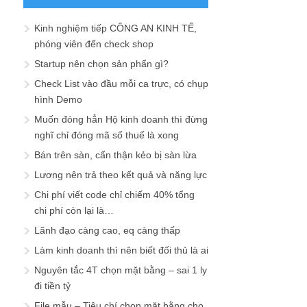
Kinh nghiệm tiếp CÔNG AN KINH TẾ,
phóng viên đến check shop
Startup nên chọn sản phẩn gì?
Check List vào đầu mỗi ca trực, có chụp
hình Demo
Muốn đóng hẳn Hộ kinh doanh thì đừng
nghĩ chỉ đóng mã số thuế là xong
Bán trên sàn, cẩn thận kẻo bị sàn lừa
Lương nên trả theo kết quả và năng lực
Chi phí viết code chỉ chiếm 40% tổng
chi phí còn lại là…
Lãnh đạo càng cao, eq càng thấp
Làm kinh doanh thì nên biết đối thủ là ai
Nguyên tắc 4T chọn mặt bằng – sai 1 ly
đi tiền tỷ
File mẫu – Tiêu chí chọn mặt bằng cho