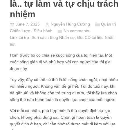
là.. tự làm và tự chịu trách
nhiệm
June 7, 2025
Nguyễn Hùng Cường
Quản trị
Chiến lược - Điều hành
No comments
Link tài trợ:
Seri sách Blog Nhân sự
; Đĩa CD
tài liệu Nhân
sự
;
Hôm trước tôi có chia sẻ cuộc sống của tôi hiện tại. Một
cuộc sống giản dị và phù hợp với con người của tôi giai
đoạn này.
Tuy vậy, đây có thể có thể là lối sống chán ngắt, nhạt nhẽo
với nhiều người. Không vấn đề gì hết. Tới độ tuổi này, khi
đã gần 40 và không còn trẻ trung gì nữa, tôi thấy lựa chọn
sống thế nào hoàn toàn là quyền lựa chọn của mỗi người.
Với mỗi cá nhân, phù hợp mới là thứ quyết định sự lựa
chọn, không phải đúng sai. Chọn gì hoàn toàn là quyền
quyết định ở bạn, chỉ cần nhớ rõ được mất đi kèm với lựa