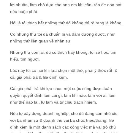
lợi nhuận, làm chỗ dựa cho anh em khi cần, răn đe doạ nạt
nếu buộc phải.
Hỏi là tôi thích hết những thứ đó không thì rõ ràng là không.
Có những thứ tôi đã chuẩn bị và đảm đương được, như
những thứ liên quan về nhân sự.
Những thứ còn lại, dù có thích hay không, tôi sẽ học, tìm
hiểu, tìm người.
Lúc nãy tôi có nói khi lựa chọn một thứ, phải ý thức rất rõ
cái giá phải trả & file đính kèm.
Cái giá phải trả khi lựa chọn một cuộc sống được toàn
quyền quyết định làm cái gì, làm khi nào, làm với ai, làm
như thế nào là.. tự làm và tự chịu trách nhiệm.
Nếu tự xây dựng doanh nghiệp, cho dù đang còn nhỏ xíu
với ba nhân sự & doanh thu vài ba chục triệu/tháng, file
đính kèm là một danh sách các công việc mà vai trò chủ