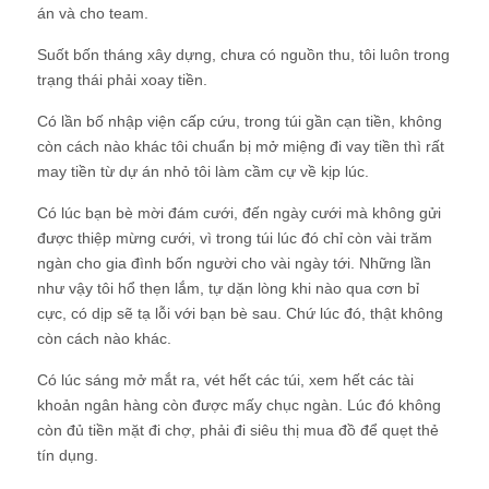
án và cho team.
Suốt bốn tháng xây dựng, chưa có nguồn thu, tôi luôn trong
trạng thái phải xoay tiền.
Có lần bố nhập viện cấp cứu, trong túi gần cạn tiền, không
còn cách nào khác tôi chuẩn bị mở miệng đi vay tiền thì rất
may tiền từ dự án nhỏ tôi làm cầm cự về kịp lúc.
Có lúc bạn bè mời đám cưới, đến ngày cưới mà không gửi
được thiệp mừng cưới, vì trong túi lúc đó chỉ còn vài trăm
ngàn cho gia đình bốn người cho vài ngày tới. Những lần
như vậy tôi hổ thẹn lắm, tự dặn lòng khi nào qua cơn bỉ
cực, có dịp sẽ tạ lỗi với bạn bè sau. Chứ lúc đó, thật không
còn cách nào khác.
Có lúc sáng mở mắt ra, vét hết các túi, xem hết các tài
khoản ngân hàng còn được mấy chục ngàn. Lúc đó không
còn đủ tiền mặt đi chợ, phải đi siêu thị mua đồ để quẹt thẻ
tín dụng.