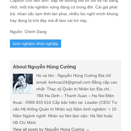
Caption cho tấm ảnh: đạp xe đường dài thì vui và rất đáng
nhớ, một trải nghiệm xứng đáng có trong đời. Cái giá phải
trả: nhan sắc tạm thời tàn phai, nhiều lúc nghĩ mình khùng
hay đang bị trời đày mà đi làm cái trò này.
Nguồn: Chinh Dang
kinh nghiệm khởi nghiệp
About Nguyễn Hùng Cường
Họ và tên : Nguyễn Hùng Cường Địa chỉ
email: kinhcan24@gmail.com Bằng cấp cao
nhất: Thạc sỹ Quản trị Nhân lực Địa chỉ :
7B4 Ha Dinh – Thanh Xuan – Ha Noi Điện
thoại : 0988 833 616 Cấp bậc hiện tại: Leader (CEO/ Tư
vấn Hệ thống Quản trị Nhân sự) Năm kinh nghiệm: > 10
Năm Ngành nghề: Nhân sự Nơi làm việc: Hà Nội hoặc
Hồ Chí Minh
View all posts by Nguyễn Hùng Cường
→