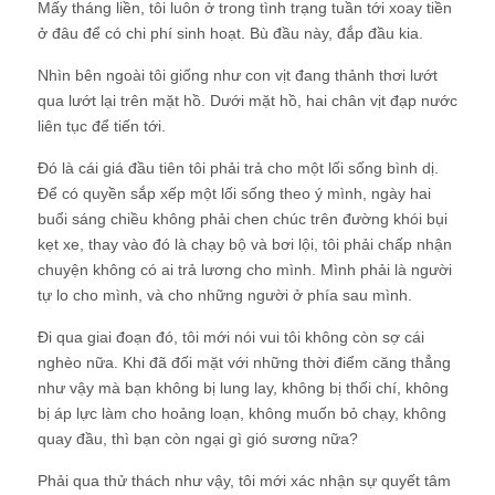
Mấy tháng liền, tôi luôn ở trong tình trạng tuần tới xoay tiền
ở đâu để có chi phí sinh hoạt. Bù đầu này, đắp đầu kia.
Nhìn bên ngoài tôi giống như con vịt đang thảnh thơi lướt
qua lướt lại trên mặt hồ. Dưới mặt hồ, hai chân vịt đạp nước
liên tục để tiến tới.
Đó là cái giá đầu tiên tôi phải trả cho một lối sống bình dị.
Để có quyền sắp xếp một lối sống theo ý mình, ngày hai
buổi sáng chiều không phải chen chúc trên đường khói bụi
kẹt xe, thay vào đó là chạy bộ và bơi lội, tôi phải chấp nhận
chuyện không có ai trả lương cho mình. Mình phải là người
tự lo cho mình, và cho những người ở phía sau mình.
Đi qua giai đoạn đó, tôi mới nói vui tôi không còn sợ cái
nghèo nữa. Khi đã đối mặt với những thời điểm căng thẳng
như vậy mà bạn không bị lung lay, không bị thối chí, không
bị áp lực làm cho hoảng loạn, không muốn bỏ chạy, không
quay đầu, thì bạn còn ngại gì gió sương nữa?
Phải qua thử thách như vậy, tôi mới xác nhận sự quyết tâm