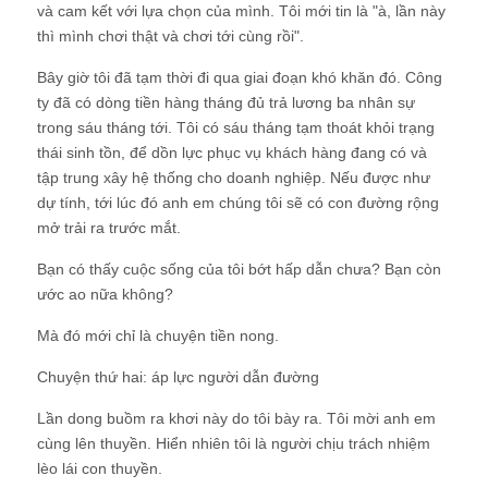
và cam kết với lựa chọn của mình. Tôi mới tin là "à, lần này
thì mình chơi thật và chơi tới cùng rồi".
Bây giờ tôi đã tạm thời đi qua giai đoạn khó khăn đó. Công
ty đã có dòng tiền hàng tháng đủ trả lương ba nhân sự
trong sáu tháng tới. Tôi có sáu tháng tạm thoát khỏi trạng
thái sinh tồn, để dồn lực phục vụ khách hàng đang có và
tập trung xây hệ thống cho doanh nghiệp. Nếu được như
dự tính, tới lúc đó anh em chúng tôi sẽ có con đường rộng
mở trải ra trước mắt.
Bạn có thấy cuộc sống của tôi bớt hấp dẫn chưa? Bạn còn
ước ao nữa không?
Mà đó mới chỉ là chuyện tiền nong.
Chuyện thứ hai: áp lực người dẫn đường
Lần dong buồm ra khơi này do tôi bày ra. Tôi mời anh em
cùng lên thuyền. Hiển nhiên tôi là người chịu trách nhiệm
lèo lái con thuyền.