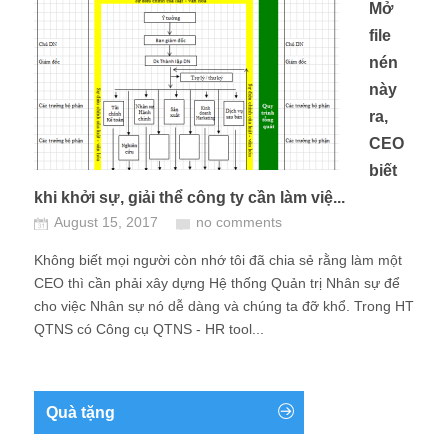
Mở
file
nén
này
ra,
CEO
biết
khi khởi sự, giải thể công ty cần làm việ...
August 15, 2017
no comments
Không biết mọi người còn nhớ tôi đã chia sẻ rằng làm một
CEO thì cần phải xây dựng Hệ thống Quản trị Nhân sự để
cho việc Nhân sự nó dễ dàng và chúng ta đỡ khổ. Trong HT
QTNS có Công cụ QTNS - HR tool...
Quà tặng