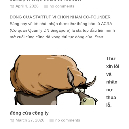
April 4, 2026
no comments
ĐÓNG CỬA STARTUP VÌ CHỌN NHẦM CO-FOUNDER
Sáng nay về tới nhà, nhận được thư thông báo từ ACRA
(Cơ quan Quản lý DN Singapore) là startup đầu tiên mình
mở cuối cùng cũng đã xong thủ tục đóng cửa. Start...
Thư
xin lỗi
và
nhận
nợ
thua
lỗ,
đóng cửa công ty
March 27, 2026
no comments