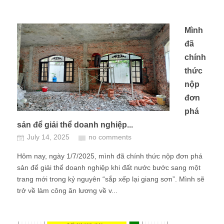
Mình
đã
chính
thức
nộp
đơn
phá
sản để giải thể doanh nghiệp...
July 14, 2025
no comments
Hôm nay, ngày 1/7/2025, mình đã chính thức nộp đơn phá
sản để giải thể doanh nghiệp khi đất nước bước sang một
trang mới trong kỷ nguyên “sắp xếp lại giang sơn”. Mình sẽ
trở về làm công ăn lương về v...