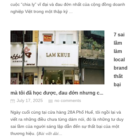
cuộc “chia ly” vĩ đại và đau đớn nhất của cộng đồng doanh
nghiệp Việt trong một thập kỷ ...
7 sai
lầm
làm
local
brand
thất
bại
mà tôi đã học được, đau đớn nhưng c...
July 17, 2025
no comments
Ngày cuối cùng tại cửa hàng 28A Phố Huế, tôi ngồi lại và
viết ra những điều chưa từng dám nói, đó là những tư duy
sai lầm của người sáng lập dẫn đến sự thất bại của một
thương hiệu. (𝐵𝑎̀𝑖 𝑣𝑖𝑒̂́𝑡 𝑑𝑎̀𝑖...