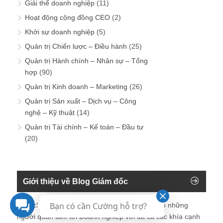
Giải thể doanh nghiệp
(11)
Hoạt động cộng đồng CEO
(2)
Khởi sự doanh nghiệp
(5)
Quản trị Chiến lược – Điều hành
(25)
Quản trị Hành chính – Nhân sự – Tổng
hợp
(90)
Quản trị Kinh doanh – Marketing
(26)
Quản trị Sản xuất – Dịch vụ – Công
nghệ – Kỹ thuật
(14)
Quản trị Tài chính – Kế toán – Đầu tư
(20)
Giới thiệu về Blog Giám đốc
Bạn có cần Cường hỗ trợ?
Blog chia sẻ về Quản trị Doanh nghiệp ành cho những
người quan tâm tới Doanh nghiệp với tất cả các khía cạnh