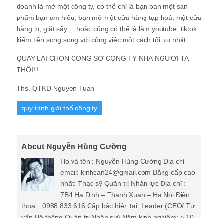
doanh là mở một công ty, có thể chỉ là bạn bán một sản
phẩm bạn am hiểu, bạn mở một cửa hàng tạp hoá, một cửa
hàng in, giặt sấy,... hoặc cũng có thể là làm youtube, tiktok
kiếm tiền song song với công việc một cách tối ưu nhất.
QUAY LẠI CHỐN CÔNG SỞ CÔNG TY NHÀ NGƯỜI TA
THÔI!!!
Ths. QTKD Nguyen Tuan
quy trình giải thể công ty
About Nguyễn Hùng Cường
Họ và tên : Nguyễn Hùng Cường Địa chỉ
email: kinhcan24@gmail.com Bằng cấp cao
nhất: Thạc sỹ Quản trị Nhân lực Địa chỉ :
7B4 Ha Dinh – Thanh Xuan – Ha Noi Điện
thoại : 0988 833 616 Cấp bậc hiện tại: Leader (CEO/ Tư
vấn Hệ thống Quản trị Nhân sự) Năm kinh nghiệm: > 10