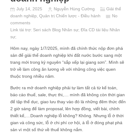
July 14, 2025
Nguyễn Hùng Cường
Giải thể
doanh nghiệp
,
Quản trị Chiến lược - Điều hành
No
comments
Link tài trợ:
Seri sách Blog Nhân sự
; Đĩa CD
tài liệu Nhân
sự
;
Hôm nay, ngày 1/7/2025, mình đã chính thức nộp đơn phá
sản để giải thể doanh nghiệp khi đất nước bước sang một
trang mới trong kỷ nguyên “sắp xếp lại giang sơn”. Mình sẽ
trở về làm công ăn lương về với những công việc quen
thuộc trong nhiều năm.
Bước ra mở doanh nghiệp phải tự làm tất cả từ kế toán,
báo cáo thuế, sale, thực thi,.... mình đã không còn thời gian
để tập thể dục, giao lưu thay vào đó là những đêm thức đến
2 giờ sáng để làm proposal, lên hợp đồng, viết bài, chỉnh
thiết kế,....Doanh nghiệp lỗ không? Không. Nhưng lỗ ở thời
gian và công sức, lỗ ở chi phí cơ hội, à lỗ ở đóng phạt phá
sản vì một số thứ về thuế không nắm.