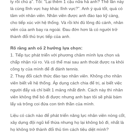
ty rồi chú ạ”. Tôi: “Lại thêm 1 cậu nữa hả anh? Thế lần này
là cùng lĩnh vực hay khác lĩnh vực?”. Anh ý quá tốt, quá có
tâm với nhân viên. Nhân viên được anh đào tạo kỹ càng,
cho tiếp xúc với hệ thống. Và rồi khi đủ lông đủ cánh, nhân
viên của anh bay ra ngoài. Đau đớn hơn là có người trở
thành đối thủ trực tiếp của anh.
Rõ ràng anh có 2 hướng lựa chọn:
1. Tiếp tục phát triển với phương châm mình lựa chọn và
chấp nhận rủi ro. Và có thể mai sau anh thoát được ra khỏi
công ty của mình để đi đánh tennis.
2. Thay đổi cách thức đào tạo nhân viên. Không cho nhân
viên biết về hệ thống. Áp dụng cách chia để trị, ai biết việc
người đấy và chỉ biết 1 mảng nhất định. Cách này thì nhân
viên không thể bỏ đi được nhưng anh bạn tôi sẽ phải bám
lấy và trông coi đứa con tinh thần của mình.
Liệu có cách nào để phát triển năng lực nhân viên nòng cốt,
xây dựng đội ngũ kế thừa nhưng họ lại không bỏ đi, nhất là
họ không trở thành đối thủ tìm cách tiêu diệt mình?