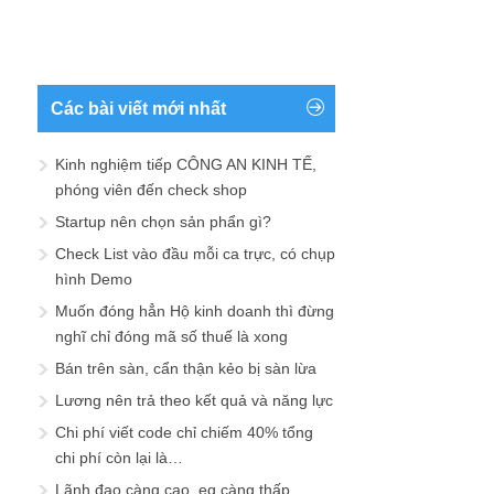
Các bài viết mới nhất
Kinh nghiệm tiếp CÔNG AN KINH TẾ,
phóng viên đến check shop
Startup nên chọn sản phẩn gì?
Check List vào đầu mỗi ca trực, có chụp
hình Demo
Muốn đóng hẳn Hộ kinh doanh thì đừng
nghĩ chỉ đóng mã số thuế là xong
Bán trên sàn, cẩn thận kẻo bị sàn lừa
Lương nên trả theo kết quả và năng lực
Chi phí viết code chỉ chiếm 40% tổng
chi phí còn lại là…
Lãnh đạo càng cao, eq càng thấp