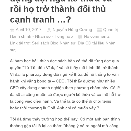
rồi họ trở thành đối thủ
cạnh tranh …?
April 10, 2017
Nguyễn Hùng Cường
Quản trị
Hành chính - Nhân sự - Tổng hợp
No comments
Link tài trợ:
Seri sách Blog Nhân sự
; Đĩa CD
tài liệu Nhân
sự
;
Ai ham học hỏi, thích đọc sách hẳn có thể đã từng đọc qua
quyển “Từ Tốt đến Vĩ đại” và sẽ thấy mô hình để trở thành
Vĩ đại là phải xây dựng đội ngũ kế thừa để hệ thống tự vận
hành khi vắng bóng ta – CEO. Tôi thấy dường như nhiều
CEO xây dựng doanh nghiệp theo phương châm này. Có lẽ
đa số ai cũng muốn có được người kế thừa và có thể hỗ trợ
ta công việc điều hành. Và thế là ta có thể đi chơi tenis
hoặc thời thượng là Golf. Anh chị có muốn vậy ?
Tôi đã từng thấy trường hợp thế này: Có một anh bạn thỉnh
thoảng gặp tôi là lại ca thán: “thằng ý nó ra ngoài mở công