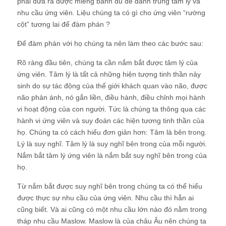
phải đưa ra được miếng bánh đủ để đánh trúng tâm lý và
nhu cầu ứng viên. Liệu chúng ta có gì cho ứng viên “rường
cột” tương lai để đàm phán ?
Để đàm phán với họ chúng ta nên làm theo các bước sau:
Rõ ràng đầu tiên, chúng ta cần nắm bắt được tâm lý của
ứng viên. Tâm lý là tất cả những hiện tượng tinh thần nảy
sinh do sự tác động của thế giới khách quan vào não, được
não phản ánh, nó gắn liền, điều hành, điều chỉnh mọi hành
vi hoạt động của con người. Tức là chúng ta thông qua các
hành vi ứng viên và suy đoán các hiện tương tinh thần của
họ. Chúng ta có cách hiểu đơn giản hơn: Tâm là bên trong.
Lý là suy nghĩ. Tâm lý là suy nghĩ bên trong của mỗi người.
Nắm bắt tâm lý ứng viên là nắm bắt suy nghĩ bên trong của
họ.
Từ nắm bắt được suy nghĩ bên trong chúng ta có thể hiểu
được thực sự nhu cầu của ứng viên. Nhu cầu thì hẳn ai
cũng biết. Và ai cũng có một nhu cầu lớn nào đó nằm trong
tháp nhu cầu Maslow. Maslow là của châu Âu nên chúng ta