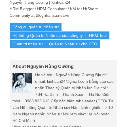
Nguyễn Hùng Cường | Kinhcan24
HRM Blogger / HRM Consultant / KM for HrShare
Community at Blognhansu.net.vn
Công cụ quản trị Nhân sự
Hệ thống Quản trị Nhân sự của công ty
HRM Tool
Quản trị nhân sự
Quản trị Nhân sự cho CEO
About Nguyễn Hùng Cường
Họ và tên : Nguyễn Hùng Cường Địa chỉ
email: kinhcan24@gmail.com Bằng cấp cao
nhất: Thạc sỹ Quản trị Nhân lực Địa chỉ :
7B4 Ha Dinh – Thanh Xuan – Ha Noi Điện
thoại : 0988 833 616 Cấp bậc hiện tại: Leader (CEO/ Tư
vấn Hệ thống Quản trị Nhân sự) Năm kinh nghiệm: > 10
Năm Ngành nghề: Nhân sự Nơi làm việc: Hà Nội hoặc
Hồ Chí Minh
View all posts by Nguyễn Hùng Cường
→