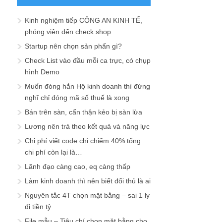
Kinh nghiệm tiếp CÔNG AN KINH TẾ,
phóng viên đến check shop
Startup nên chọn sản phẩn gì?
Check List vào đầu mỗi ca trực, có chụp
hình Demo
Muốn đóng hẳn Hộ kinh doanh thì đừng
nghĩ chỉ đóng mã số thuế là xong
Bán trên sàn, cẩn thận kẻo bị sàn lừa
Lương nên trả theo kết quả và năng lực
Chi phí viết code chỉ chiếm 40% tổng
chi phí còn lại là…
Lãnh đạo càng cao, eq càng thấp
Làm kinh doanh thì nên biết đối thủ là ai
Nguyên tắc 4T chọn mặt bằng – sai 1 ly
đi tiền tỷ
File mẫu – Tiêu chí chọn mặt bằng cho