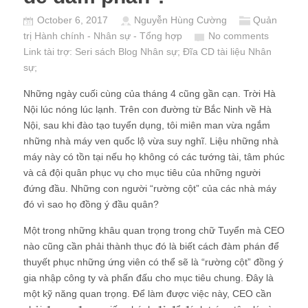
October 6, 2017
Nguyễn Hùng Cường
Quản
trị Hành chính - Nhân sự - Tổng hợp
No comments
Link tài trợ:
Seri sách Blog Nhân sự
; Đĩa CD
tài liệu Nhân
sự
;
Những ngày cuối cùng của tháng 4 cũng gần cạn. Trời Hà
Nội lúc nóng lúc lạnh. Trên con đường từ Bắc Ninh về Hà
Nội, sau khi đào tạo tuyển dụng, tôi miên man vừa ngắm
những nhà máy ven quốc lộ vừa suy nghĩ. Liệu những nhà
máy này có tồn tại nếu họ không có các tướng tài, tâm phúc
và cả đội quân phục vụ cho mục tiêu của những người
đứng đầu. Những con người “rường cột” của các nhà máy
đó vì sao họ đồng ý đầu quân?
Một trong những khâu quan trọng trong chữ Tuyển mà CEO
nào cũng cần phải thành thục đó là biết cách đàm phán để
thuyết phục những ứng viên có thể sẽ là “rường cột” đồng ý
gia nhập công ty và phấn đấu cho mục tiêu chung. Đây là
một kỹ năng quan trọng. Để làm được việc này, CEO cần