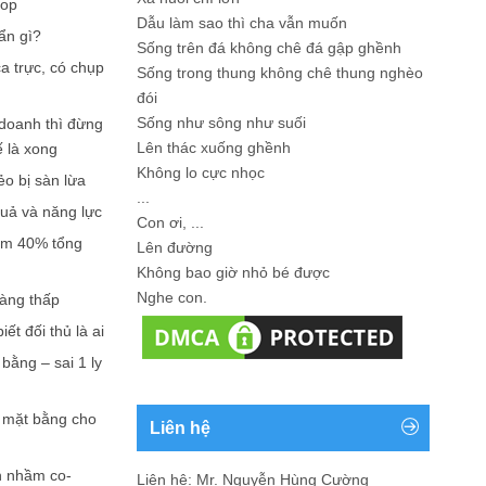
hop
Dẫu làm sao thì cha vẫn muốn
ẩn gì?
Sống trên đá không chê đá gập ghềnh
a trực, có chụp
Sống trong thung không chê thung nghèo
đói
Sống như sông như suối
doanh thì đừng
Lên thác xuống ghềnh
ế là xong
Không lo cực nhọc
ẻo bị sàn lừa
...
quả và năng lực
Con ơi, ...
iếm 40% tổng
Lên đường
Không bao giờ nhỏ bé được
Nghe con.
càng thấp
ết đối thủ là ai
bằng – sai 1 ly
n mặt bằng cho
Liên hệ
n nhầm co-
Liên hệ: Mr. Nguyễn Hùng Cường