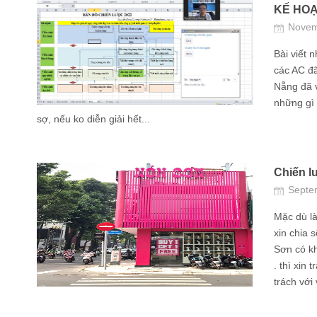
KẾ HOẠ
Novem
Bài viết 
các AC đ
Nẵng đã 
những gì 
sợ, nếu ko diễn giải hết...
Chiến 
Septe
Mặc dù l
xin chia 
Sơn có k
. thì xin
trách với v