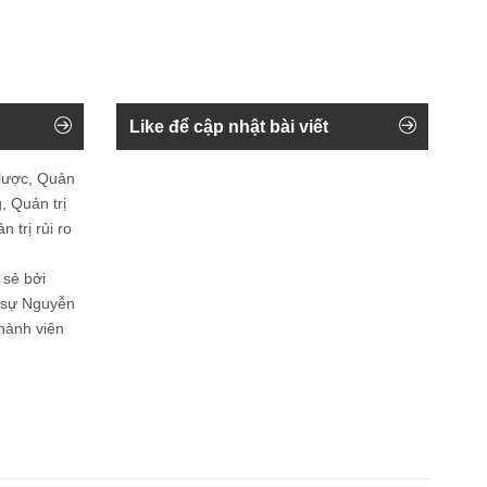
Like để cập nhật bài viết
 lược, Quản
, Quản trị
 trị rủi ro
 sẻ bởi
n sự Nguyễn
thành viên