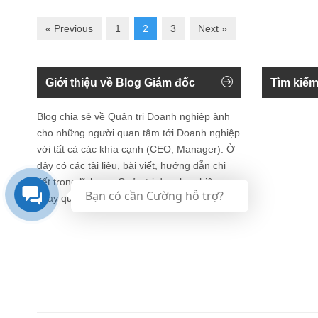
« Previous
1
2
3
Next »
Giới thiệu về Blog Giám đốc
Tìm kiếm
Blog chia sẻ về Quản trị Doanh nghiệp ành
cho những người quan tâm tới Doanh nghiệp
với tất cả các khía cạnh (CEO, Manager). Ở
đây có các tài liệu, bài viết, hướng dẫn chi
tiết trong lĩnh vực Quản trị doanh nghiệp
Bạn có cần Cường hỗ trợ?
xoay quay vòng đời tổ chức.