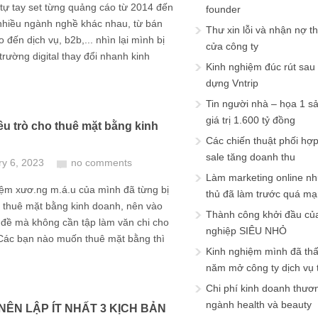
tự tay set từng quảng cáo từ 2014 đến
founder
nhiều ngành nghề khác nhau, từ bán
Thư xin lỗi và nhận nợ t
o đến dịch vụ, b2b,... nhìn lại mình bị
cửa công ty
 trường digital thay đổi nhanh kinh
Kinh nghiệm đúc rút sau
dựng Vntrip
Tin người nhà – họa 1 s
giá trị 1.600 tỷ đồng
êu trò cho thuê mặt bằng kinh
Các chiến thuật phối hợ
sale tăng doanh thu
ry 6, 2023
no comments
Làm marketing online nh
iệm xươ.ng m.á.u của mình đã từng bị
thủ đã làm trước quá m
i thuê mặt bằng kinh doanh, nên vào
Thành công khởi đầu củ
 đề mà không cần tập làm văn chi cho
nghiệp SIÊU NHỎ
 Các bạn nào muốn thuê mặt bằng thì
Kinh nghiệm mình đã th
năm mở công ty dịch vụ
Chi phí kinh doanh thươ
ngành health và beauty
 NÊN LẬP ÍT NHẤT 3 KỊCH BẢN