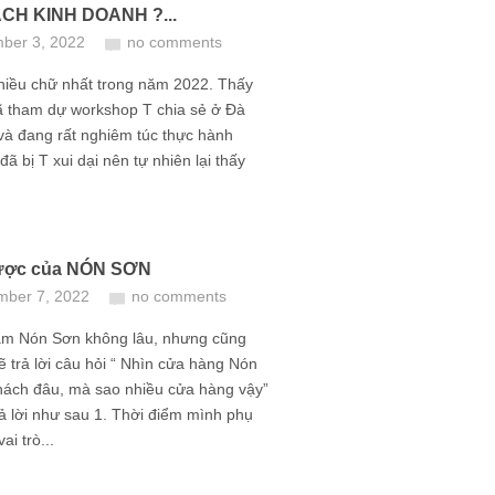
CH KINH DOANH ?...
ber 3, 2022
no comments
nhiều chữ nhất trong năm 2022. Thấy
ã tham dự workshop T chia sẻ ở Đà
và đang rất nghiêm túc thực hành
đã bị T xui dại nên tự nhiên lại thấy
lược của NÓN SƠN
mber 7, 2022
no comments
àm Nón Sơn không lâu, nhưng cũng
sẽ trả lời câu hỏi “ Nhìn cửa hàng Nón
hách đâu, mà sao nhiều cửa hàng vậy”
 trả lời như sau 1. Thời điểm mình phụ
ai trò...