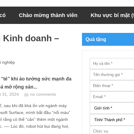
 có
Chào mừng thành viên
Khu vực bí mật (t
ị Kinh doanh –
Quà tặng
i nghiệp
 “té” khi ảo tưởng sức mạnh đa
á mở rộng sản...
t 31, 2024
no comments
, sau khi đã khá ổn với ngành máy
osoft Surface, mình bắt đầu “nổi máu”
ĩ rằng có thể “cân” thêm một ngành
. —- Lúc đó, robot hút bụi đang hot,