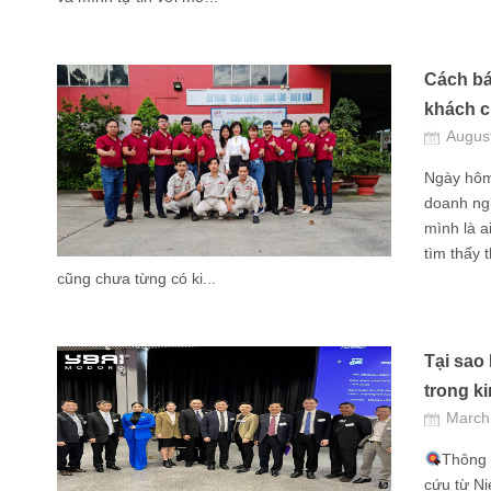
Cách bá
khách ch
Augus
Ngày hôm
doanh ngh
mình là a
tìm thấy 
cũng chưa từng có ki...
Tại sao
trong k
March
Thông 
cứu từ Ni