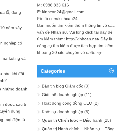
M: 0988 833 616
E: kinhcan24@gmail.com
hua lỗ, đóng
Fb: fb.com/kinhcan24
Bạn muốn tìm kiếm thêm thông tin về các
 10 năm xây
vấn đề
Nhân sự
. Vui lòng click tại đây để
tìm kiếm thêm:
http://kinhcan.net/
Đây là
ản nghiệp có
công cụ tìm kiếm được tích hợp tìm kiếm
khoảng 30 site chuyên về
nhân sự
.
p marketing và
Categories
ư nào khi đối
ạnh?
Bản tin blog Giám đốc
(9)
a những doanh
Giải thể doanh nghiệp
(11)
Hoạt động cộng đồng CEO
(2)
ấm được sau 5
 tuyển dụng
Khởi sự doanh nghiệp
(5)
ng mại điện tử
Quản trị Chiến lược – Điều hành
(25)
Quản trị Hành chính – Nhân sự – Tổng