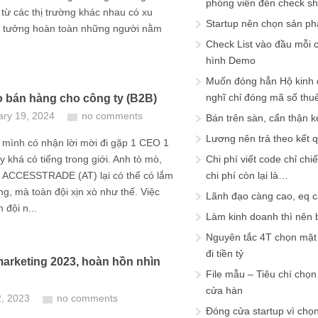
phóng viên đến check s
 từ các thị trường khác nhau có xu
Startup nên chọn sản ph
n tưởng hoàn toàn những người nằm
Check List vào đầu mỗi c
hình Demo
Muốn đóng hẳn Hộ kinh 
nghĩ chỉ đóng mã số thu
 bán hàng cho công ty (B2B)
ary 19, 2024
no comments
Bán trên sàn, cẩn thận k
Lương nên trả theo kết 
 mình có nhận lời mời đi gặp 1 CEO 1
y khá có tiếng trong giới. Anh tò mò,
Chi phí viết code chỉ ch
o ACCESSTRADE (AT) lại có thể có lắm
chi phí còn lại là…
g, mà toàn đội xịn xò như thế. Việc
Lãnh đạo càng cao, eq 
 đội n...
Làm kinh doanh thì nên bi
Nguyên tắc 4T chọn mặt 
đi tiền tỷ
 marketing 2023, hoàn hồn nhìn
File mẫu – Tiêu chí chọ
cửa hàn
2, 2023
no comments
Đóng cửa startup vì chọ