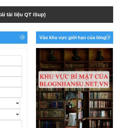
ải tài liệu QT iSup)
Vào khu vực giới hạn của blog