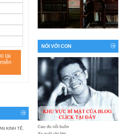
NÓI VỚI CON
Cao đo nỗi buồn
AN KINH TẾ,
Xa nuôi chí lớn