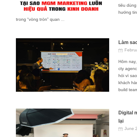
tiêu dùng
hướng ti
trong “vòng tròn” quan ...
Làm sao
Febru
Hôm nay,
cty agenc
hỏi vì sa
khách hàn
build team
Digital
lại
June 