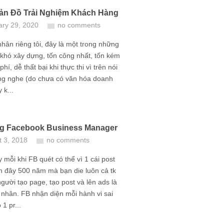
Bản Đồ Trải Nghiệm Khách Hàng
ary 29, 2020
no comments
hân riêng tôi, đây là một trong những
khó xây dựng, tốn công nhất, tốn kém
phí, dễ thất bại khi thực thi vì trên nói
ng nghe (do chưa có văn hóa doanh
 k...
g Facebook Business Manager
t 3, 2018
no comments
 mỗi khi FB quét có thể vì 1 cái post
h đây 500 năm mà bạn die luôn cả tk
người tạo page, tạo post và lên ads là
á nhân. FB nhận diện mỗi hành vi sai
1 pr...