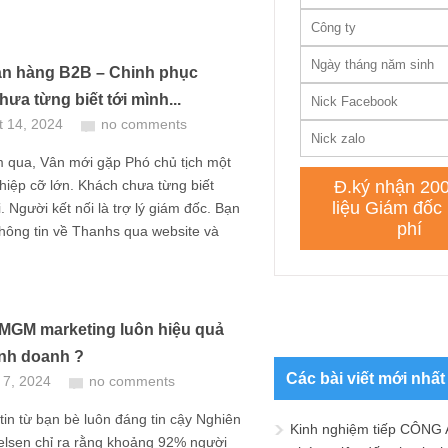
n hàng B2B – Chinh phục
ưa từng biết tới mình...
t 14, 2024
no comments
 qua, Vân mới gặp Phó chủ tịch một
iệp cỡ lớn. Khách chưa từng biết
i. Người kết nối là trợ lý giám đốc. Bạn
thông tin về Thanhs qua website và
 MGM marketing luôn hiệu quả
inh doanh ?
Các bài viết mới nhất
 7, 2024
no comments
tin từ bạn bè luôn đáng tin cậy Nghiên
Kinh nghiệm tiếp CÔNG 
elsen chỉ ra rằng khoảng 92% người