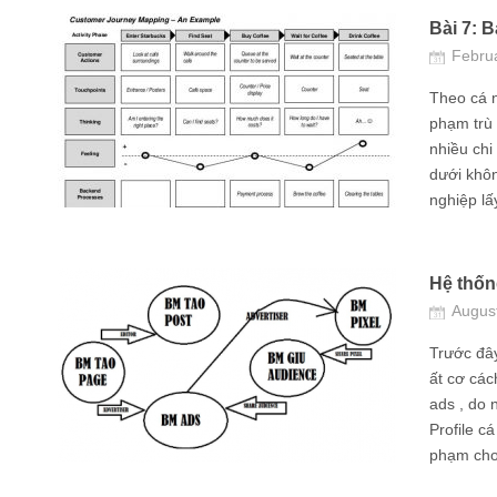
Bài 7: 
Febru
Theo cá n
phạm trù 
nhiều chi 
dưới khô
nghiệp lấy
Hệ thốn
Augus
Trước đây
ất cơ các
ads , do 
Profile c
phạm cho 