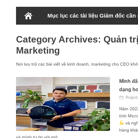
Mục lục các tài liệu Giám đốc cần
Category Archives:
Quản tr
Marketing
Nơi lưu trữ các bài viết về kinh doanh, marketing cho CEO khở
Mình đã
dạng ho
Augus
Năm 2022
tính Micr
và ngh
hàng khác
và mình tự tin với mớ...