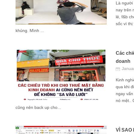
Là người 
nay trên 
lẻ, f&b ch
sốc vì thị
khủng. Mình ...
Các chi
doanh
Janua
Kinh ngh
qua khi đ
ngay vấn
nó mệt..
cũng nên back up cho...
VÌ SAO