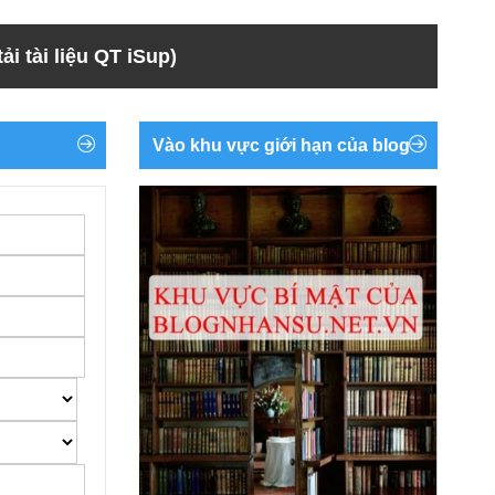
ải tài liệu QT iSup)
Vào khu vực giới hạn của blog