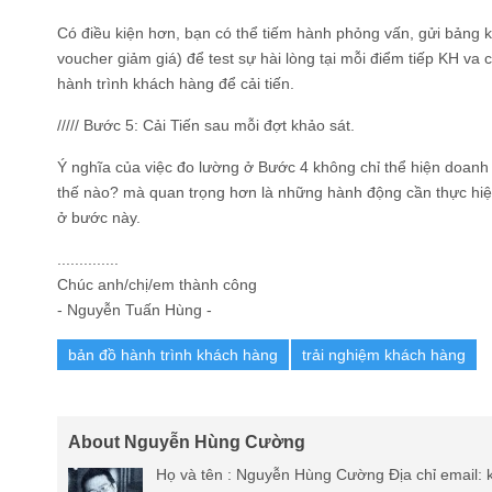
Có điều kiện hơn, bạn có thể tiếm hành phỏng vấn, gửi bảng
voucher giảm giá) để test sự hài lòng tại mỗi điểm tiếp KH va 
hành trình khách hàng để cải tiến.
///// Bước 5: Cải Tiến sau mỗi đợt khảo sát.
Ý nghĩa của việc đo lường ở Bước 4 không chỉ thể hiện doanh
thế nào? mà quan trọng hơn là những hành động cần thực hiện 
ở bước này.
..............
Chúc anh/chị/em thành công
- Nguyễn Tuấn Hùng -
bản đồ hành trình khách hàng
trải nghiệm khách hàng
About Nguyễn Hùng Cường
Họ và tên : Nguyễn Hùng Cường Địa chỉ email