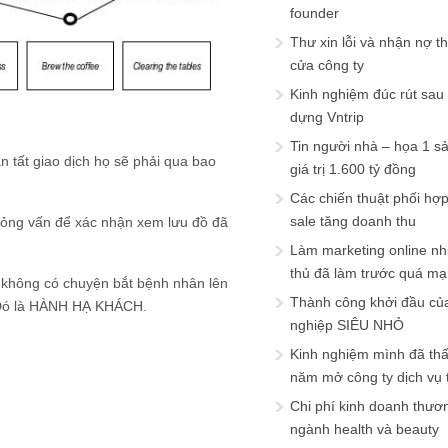
founder
Thư xin lỗi và nhận nợ t
cửa công ty
Kinh nghiệm đúc rút sau
dựng Vntrip
Tin người nhà – họa 1 s
 tất giao dịch họ sẽ phải qua bao
giá trị 1.600 tỷ đồng
Các chiến thuật phối hợ
sale tăng doanh thu
phỏng vấn để xác nhận xem lưu đồ đã
Làm marketing online nh
thủ đã làm trước quá m
ẽ không có chuyện bắt bệnh nhân lên
Thành công khởi đầu củ
c. Đó là HÀNH HẠ KHÁCH.
nghiệp SIÊU NHỎ
Kinh nghiệm mình đã th
năm mở công ty dịch vụ
Chi phí kinh doanh thươ
ngành health và beauty