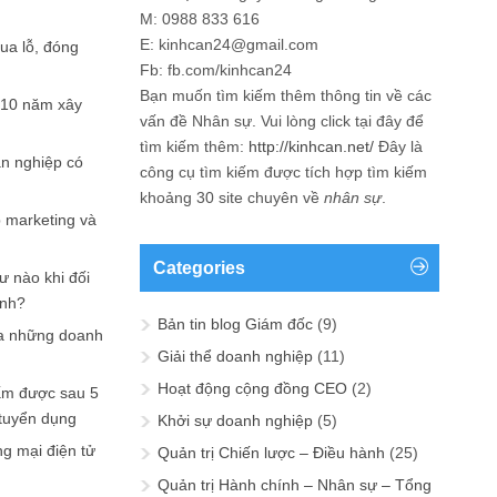
M: 0988 833 616
E: kinhcan24@gmail.com
hua lỗ, đóng
Fb: fb.com/kinhcan24
Bạn muốn tìm kiếm thêm thông tin về các
 10 năm xây
vấn đề
Nhân sự
. Vui lòng click tại đây để
tìm kiếm thêm:
http://kinhcan.net/
Đây là
ản nghiệp có
công cụ tìm kiếm được tích hợp tìm kiếm
khoảng 30 site chuyên về
nhân sự
.
p marketing và
Categories
ư nào khi đối
ạnh?
Bản tin blog Giám đốc
(9)
a những doanh
Giải thể doanh nghiệp
(11)
Hoạt động cộng đồng CEO
(2)
ấm được sau 5
 tuyển dụng
Khởi sự doanh nghiệp
(5)
ng mại điện tử
Quản trị Chiến lược – Điều hành
(25)
Quản trị Hành chính – Nhân sự – Tổng