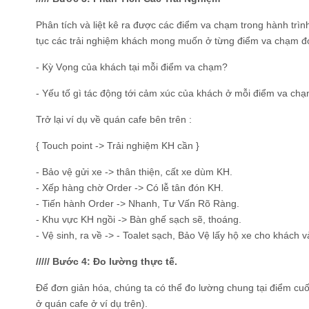
Phân tích và liệt kê ra được các điểm va chạm trong hành trìn
tục các trải nghiệm khách mong muốn ở từng điểm va chạm đ
- Kỳ Vọng của khách tại mỗi điểm va chạm?
- Yếu tố gì tác động tới cảm xúc của khách ở mỗi điểm va ch
Trở lại ví dụ về quán cafe bên trên :
{ Touch point -> Trải nghiệm KH cần }
- Bảo vệ gửi xe -> thân thiện, cất xe dùm KH.
- Xếp hàng chờ Order -> Có lễ tân đón KH.
- Tiến hành Order -> Nhanh, Tư Vấn Rõ Ràng.
- Khu vực KH ngồi -> Bàn ghế sạch sẽ, thoáng.
- Vệ sinh, ra về -> - Toalet sạch, Bảo Vệ lấy hộ xe cho khách v
///// Bước 4: Đo lường thực tế.
Để đơn giản hóa, chúng ta có thể đo lường chung tại điểm cuố
ở quán cafe ở ví dụ trên).