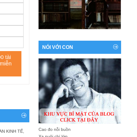
NÓI VỚI CON
Cao đo nỗi buồn
AN KINH TẾ,
Xa nuôi chí lớn