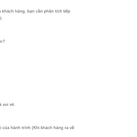
h khách hàng, bạn cần phân tích tiếp
ó.
ạm?
à vui vẻ.
i của hành trình (Khi khách hàng ra về