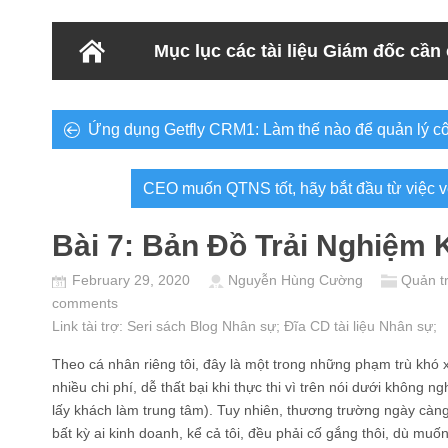
Mục lục các tài liệu Giám đốc cần
Ứng dụng Getfly CRM1: Làm thế nào để quản lý cô
CEO muốn QTNS tốt, hãy bắt đầu từ việc 
Bài 7: Bản Đồ Trải Nghiệm
February 29, 2020
Nguyễn Hùng Cường
Quản tr
comments
Link tài trợ:
Seri sách Blog Nhân sự
; Đĩa CD
tài liệu Nhân sự
;
Theo cá nhân riêng tôi, đây là một trong những phạm trù khó 
nhiều chi phí, dễ thất bại khi thực thi vì trên nói dưới không
lấy khách làm trung tâm). Tuy nhiên, thương trường ngày càng
bất kỳ ai kinh doanh, kể cả tôi, đều phải cố gắng thôi, dù muố