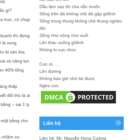
hop
Dẫu làm sao thì cha vẫn muốn
ẩn gì?
Sống trên đá không chê đá gập ghềnh
a trực, có chụp
Sống trong thung không chê thung nghèo
đói
Sống như sông như suối
doanh thì đừng
Lên thác xuống ghềnh
ế là xong
Không lo cực nhọc
ẻo bị sàn lừa
...
quả và năng lực
Con ơi, ...
iếm 40% tổng
Lên đường
Không bao giờ nhỏ bé được
Nghe con.
càng thấp
ết đối thủ là ai
bằng – sai 1 ly
n mặt bằng cho
Liên hệ
n nhầm co-
Liên hệ: Mr. Nguyễn Hùng Cường