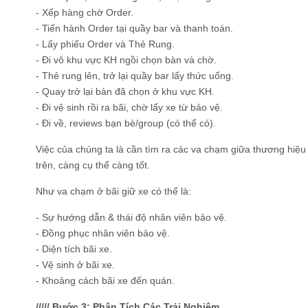
- Xếp hàng chờ Order.
- Tiến hành Order tại quầy bar và thanh toán.
- Lấy phiếu Order và Thẻ Rung.
- Đi vô khu vực KH ngồi chọn bàn và chờ.
- Thẻ rung lên, trở lại quầy bar lấy thức uống.
- Quay trở lại bàn đã chọn ở khu vực KH.
- Đi vệ sinh rồi ra bãi, chờ lấy xe từ bảo vệ.
- Đi về, reviews bạn bè/group (có thể có).
Việc của chúng ta là cần tìm ra các va chạm giữa thương hiệu
trên, càng cụ thể càng tốt.
Như va chạm ở bãi giữ xe có thể là:
- Sự hướng dẫn & thái độ nhân viên bảo vệ.
- Đồng phục nhân viên bảo vệ.
- Diện tích bãi xe.
- Vệ sinh ở bãi xe.
- Khoảng cách bãi xe đến quán.
///// Bước 3: Phân Tích Các Trải Nghiệm