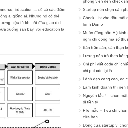
phóng viên đến check s
nerce, Education,... sẽ có các điểm
Startup nên chọn sản ph
ng ai giống ai. Nhưng nó có thể
Check List vào đầu mỗi c
ương hiệu từ khi bắt đầu giao dịch
hình Demo
 vừa xuống sân bay, với education là
Muốn đóng hẳn Hộ kinh 
nghĩ chỉ đóng mã số thu
Bán trên sàn, cẩn thận k
Lương nên trả theo kết 
Chi phí viết code chỉ ch
chi phí còn lại là…
Lãnh đạo càng cao, eq 
Làm kinh doanh thì nên bi
Nguyên tắc 4T chọn mặt 
đi tiền tỷ
File mẫu – Tiêu chí chọ
cửa hàn
Đóng cửa startup vì chọ