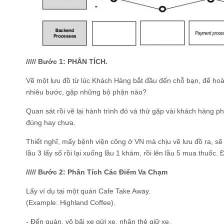
///// Bước 1: PHÂN TÍCH.
Vẽ một lưu đồ từ lúc Khách Hàng bắt đầu đến chỗ bạn, để hoàn
nhiêu bước, gặp những bộ phận nào?
Quan sát rồi vẽ lại hành trình đó và thử gặp vài khách hàng 
đúng hay chưa.
Thiết nghĩ, mấy bệnh viện công ở VN mà chịu vẽ lưu đồ ra, s
lầu 3 lấy số rồi lại xuống lầu 1 khám, rồi lên lầu 5 mua thuố
///// Bước 2: Phân Tích Các Điểm Va Chạm
Lấy ví dụ tại một quán Cafe Take Away.
(Example: Highland Coffee).
- Đến quán, vô bãi xe gửi xe, nhận thẻ giữ xe.