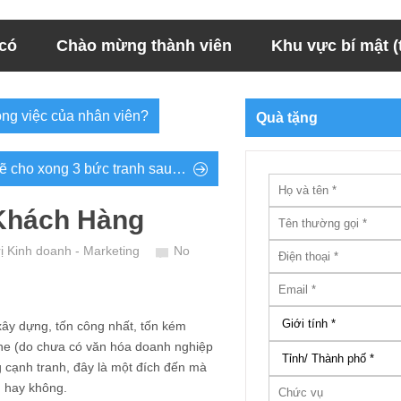
 có
Chào mừng thành viên
Khu vực bí mật (t
ng việc của nhân viên?
Quà tặng
vẽ cho xong 3 bức tranh sau…
 Khách Hàng
ị Kinh doanh - Marketing
No
xây dựng, tốn công nhất, tốn kém
 nghe (do chưa có văn hóa doanh nghiệp
 cạnh tranh, đây là một đích đến mà
n hay không.