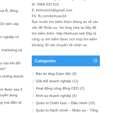
M: 0988 833 616
E: kinhcan24@gmail.com
hua lỗ, đóng
Fb: fb.com/kinhcan24
Bạn muốn tìm kiếm thêm thông tin về các
 10 năm xây
vấn đề
Nhân sự
. Vui lòng click tại đây để
tìm kiếm thêm:
http://kinhcan.net/
Đây là
ản nghiệp có
công cụ tìm kiếm được tích hợp tìm kiếm
khoảng 30 site chuyên về
nhân sự
.
p marketing và
Categories
ư nào khi đối
ạnh?
Bản tin blog Giám đốc
(9)
a những doanh
Giải thể doanh nghiệp
(11)
Hoạt động cộng đồng CEO
(2)
ấm được sau 5
 tuyển dụng
Khởi sự doanh nghiệp
(5)
ng mại điện tử
Quản trị Chiến lược – Điều hành
(25)
Quản trị Hành chính – Nhân sự – Tổng