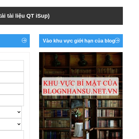
ải tài liệu QT iSup)
Vào khu vực giới hạn của blog