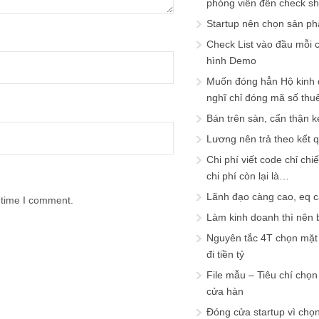
phóng viên đến check s
Startup nên chọn sản ph
Check List vào đầu mỗi c
hình Demo
Muốn đóng hẳn Hộ kinh 
nghĩ chỉ đóng mã số thu
Bán trên sàn, cẩn thận k
Lương nên trả theo kết 
Chi phí viết code chỉ ch
chi phí còn lại là…
Lãnh đạo càng cao, eq 
 time I comment.
Làm kinh doanh thì nên bi
Nguyên tắc 4T chọn mặt 
đi tiền tỷ
File mẫu – Tiêu chí chọ
cửa hàn
Đóng cửa startup vì chọ