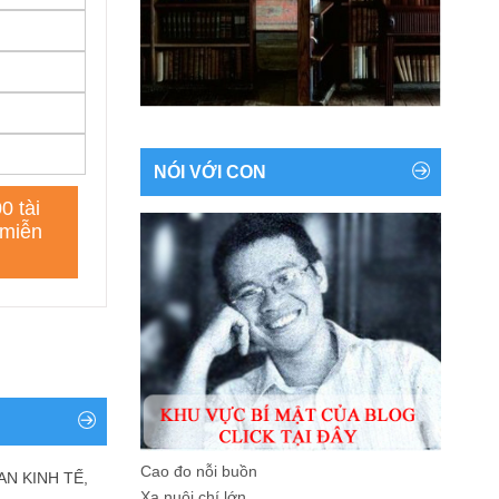
NÓI VỚI CON
Cao đo nỗi buồn
AN KINH TẾ,
Xa nuôi chí lớn