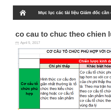
Mục lục các tài liệu Giám đốc cần
co cau to chuc theo chien 
April 5, 2017