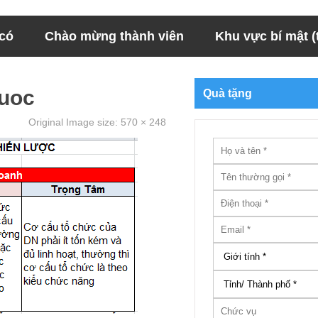
 có
Chào mừng thành viên
Khu vực bí mật (t
luoc
Quà tặng
Original Image size:
570 × 248