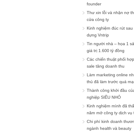
founder
Thư xin lỗi và nhận nợ t
cửa công ty
Kinh nghiệm đúc rút sau
dựng Vntrip
Tin người nhà – họa 1 s
giá trị 1.600 tỷ đồng
Các chiến thuật phối hợ
sale tăng doanh thu
Làm marketing online nh
thủ đã làm trước quá m
Thành công khởi đầu củ
nghiệp SIÊU NHỎ
Kinh nghiệm mình đã th
năm mở công ty dịch vụ
Chi phí kinh doanh thươ
ngành health và beauty