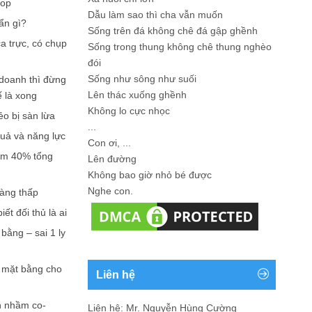
hop
Dẫu làm sao thì cha vẫn muốn
ẩn gì?
Sống trên đá không chê đá gập ghềnh
a trực, có chụp
Sống trong thung không chê thung nghèo
đói
Sống như sông như suối
doanh thì đừng
Lên thác xuống ghềnh
ế là xong
Không lo cực nhọc
ẻo bị sàn lừa
...
quả và năng lực
Con ơi, ...
iếm 40% tổng
Lên đường
Không bao giờ nhỏ bé được
Nghe con.
càng thấp
ết đối thủ là ai
bằng – sai 1 ly
n mặt bằng cho
Liên hệ
n nhầm co-
Liên hệ: Mr. Nguyễn Hùng Cường