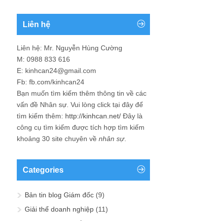
Giải thể doanh nghiệp
(11)
Hoạt động cộng đồng CEO
(2)
Khởi sự doanh nghiệp
(5)
Quản trị Chiến lược – Điều hành
(25)
Quản trị Hành chính – Nhân sự – Tổng
hợp
(90)
Quản trị Kinh doanh – Marketing
(26)
Quản trị Sản xuất – Dịch vụ – Công
nghệ – Kỹ thuật
(14)
Quản trị Tài chính – Kế toán – Đầu tư
(20)
Giới thiệu về Blog Giám đốc
Blog chia sẻ về Quản trị Doanh nghiệp ành cho những
người quan tâm tới Doanh nghiệp với tất cả các khía cạnh