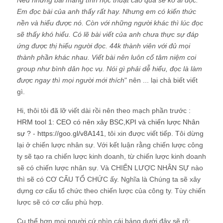
Hi, thôi tôi đã lỡ viết dài rồi nên theo mạch phần trước :
HRM tool 1: CEO có nên xây BSC,KPI và chiến lược Nhân
sự ?
-
https://goo.gl/v8A141
, tôi xin được viết tiếp. Tôi dừng
lại ở chiến lược nhân sự. Với kết luận rằng chiến lược công
ty sẽ tạo ra chiến lược kinh doanh, từ chiến lược kinh doanh
sẽ có chiến lược nhân sự. Và CHIẾN LƯỢC NHÂN SỰ nào
thì sẽ có CƠ CẤU TỔ CHỨC ấy. Nghĩa là Chúng ta sẽ xây
dựng cơ cấu tổ chức theo chiến lược của công ty. Tùy chiến
lược sẽ có cơ cấu phù hợp.
Cụ thể hơn mọi người cứ nhìn cái bảng dưới đây sẽ rõ:
hình 3