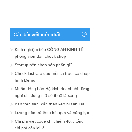
chi phí còn lại là…
Lãnh đạo càng cao, eq càng thấp
Làm kinh doanh thì nên biết đối thủ là ai
Nguyên tắc 4T chọn mặt bằng – sai 1 ly
đi tiền tỷ
File mẫu – Tiêu chí chọn mặt bằng cho
cửa hàn
Đóng cửa startup vì chọn nhầm co-
founder
Thư xin lỗi và nhận nợ thua lỗ, đóng
cửa công ty
Kinh nghiệm đúc rút sau 10 năm xây
dựng Vntrip
Tin người nhà – họa 1 sản nghiệp có
giá trị 1.600 tỷ đồng
Các chiến thuật phối hợp marketing và
sale tăng doanh thu