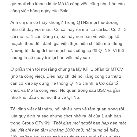
Ở phần trên tôi nói rằng chúng ta lấy KPI 1 phần từ MTCV
(mô tả công việc). Điều này chỉ để nói rằng công cụ thứ 2
cần có khi xây dựng Hệ thống QTNS chính là Cơ cấu tổ
chức và Mô tả công việc. Nó quan trọng sau BSC và gần
như khởi đầu cho mọi thứ về QTNS.
Tôi định viết dài thêm, nói nhiều hơn về tầm quan trọng rồi
luật quy định ra sao nhưng chợt nhớ ra lời của 1 anh bạn
trong Group QTvKN: "
Thời gian mọi người hạn hẹp nên một
bài viết chỉ nên tầm khoảng 1000 chữ, nội dung dễ hiểu.
Nếu những bài mang tính học thuật cao quá sẽ ko ai đọc.
Em đọc bài của anh thấy rất hay. Nhưng em có kiến thức
nền và hiểu được nó. Còn với những người khác thì lúc đọc
sẽ thấy khó hiểu. Có lẽ bài viết của anh chưa thực sự đáp
ứng được thị hiếu người đọc. 44k thành viên với đủ mọi
thành phần khác nhau. Viết bài nên luôn cố tâm niệm coi
group như bình dân học vụ. Nói gì phải dễ hiểu, đọc là làm
được ngay thì mọi người mới thích
" nên ... lại chả biết viết
gì.