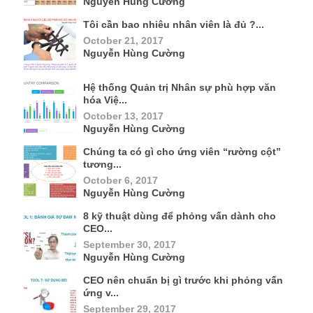
ứng v...
September 29, 2017
Nguyễn Hùng Cường
Vừa xấu, vừa lùn, vừa không tiền, chúng
ta hú...
September 26, 2017
Nguyễn Hùng Cường
Doanh nghiệp của anh chị có đang bị
bệnh ?...
September 24, 2017
Nguyễn Hùng Cường
Leave a Reply
Your email address will not be published.
Required fields
are marked
*
Comment