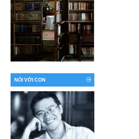
Cao đo nỗi buồn
Xa nuôi chí lớn
Dẫu làm sao thì cha vẫn muốn
Sống trên đá không chê đá gập ghềnh
Sống trong thung không chê thung nghèo
đói
Sống như sông như suối
Lên thác xuống ghềnh
Không lo cực nhọc
...
Con ơi, ...
Lên đường
Không bao giờ nhỏ bé được
Nghe con.