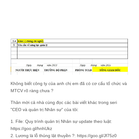
https://goo.gl/hnhUkz
2. Lương là lỗ thủng lật thuyền ?: https://goo.gl/Jf75z0
3. CEO nên làm gì về Quản trị Nhân sự ?:
https://goo.gl/Tn8xEU
4. Hệ thống Quản Trị Nhân sự đáp ứng theo luật mà CEO
cần xây có những gì ?: https://goo.gl/QBXJ0W
5. HRM tool 1: CEO có nên xây BSC,KPI và chiến lược
Nhân sự ?: https://goo.gl/wzA8KK
6. HRM tool 2: CEO cần có Mô tả công việc và cơ cấu tổ
chức ?
Cơ cấu tổ chức
Công cụ quản trị Nhân sự
Hệ thống Quản trị Nhân sự của công ty
HRM Tool
Mô tả công việc
About Nguyễn Hùng Cường
Họ và tên : Nguyễn Hùng Cường Địa chỉ
email: kinhcan24@gmail.com Bằng cấp cao