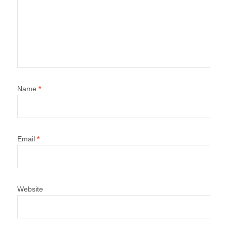
Save my name, email, and website in this browser for the
next time I comment.
Quà tặng