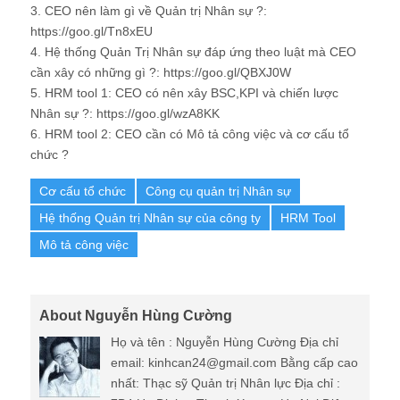
nhất: Thạc sỹ Quản trị Nhân lực Địa chỉ :
7B4 Ha Dinh – Thanh Xuan – Ha Noi Điện
thoại : 0988 833 616 Cấp bậc hiện tại: Leader (CEO/ Tư
vấn Hệ thống Quản trị Nhân sự) Năm kinh nghiệm: > 10
Năm Ngành nghề: Nhân sự Nơi làm việc: Hà Nội hoặc
Hồ Chí Minh
View all posts by Nguyễn Hùng Cường
→
Related Posts
Cách xây dựng hệ thống Quản trị doanh
nghiệp...
August 17, 2024
Nguyễn Hùng Cường
Văn hóa tổ chức tác động đến hành vi và
mối q...
June 24, 2018
Nguyễn Hùng Cường
Cách quản lý nhân viên để đạt hiệu quả
công v...