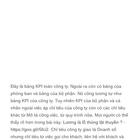
Đây là bảng KPI toàn công ty. Ngoài ra còn có bảng của
phòng ban và bảng của bộ phận. Nó cũng tương tự như
bảng KPI của công ty. Tuy nhiên KPI của bộ phận và cá
nhân ngoài việc áp chỉ tiêu của công ty còn có các chỉ tiêu
khác từ Mô tả công việc, từ quy trình nữa. Mọi người có thể
thấy rõ hơn trong bài này:
Lương là lỗ thủng lật thuyền ?
-
https://goo.gl/r5fci2
. Chỉ tiêu công ty giao là Doanh số
nhưng chỉ tiêu từ việc gọi cho khách, liên hệ với khách và
gửi mail cho khách là từ Mô tả công việc cũng như báo cáo
công việc hàng ngày của Sale.
Anh chị em có thấy không? Trong QTNS mọi thứ dường
như dắt dây với nhau. Có cái này rồi mới có cái kia. Có 2 - 3
cái mới ra 1 cái. Đáng ra, bài này nên bàn về việc lập kế
hoạch, theo dõi, đánh giá việc thực hiện chỉ tiêu mới đúng.
Nhưng tôi đang đi theo mạch các công cụ để QTNS. Vì thế
chúng ta sẽ quay trở lại bàn việc này sau.