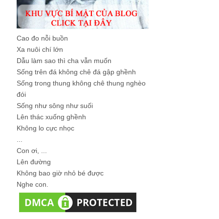
Liên hệ
Liên hệ: Mr. Nguyễn Hùng Cường
M: 0988 833 616
E: kinhcan24@gmail.com
Fb: fb.com/kinhcan24
Bạn muốn tìm kiếm thêm thông tin về các
vấn đề
Nhân sự
. Vui lòng click tại đây để
tìm kiếm thêm:
http://kinhcan.net/
Đây là
công cụ tìm kiếm được tích hợp tìm kiếm
khoảng 30 site chuyên về
nhân sự
.
Categories
Bản tin blog Giám đốc
(9)