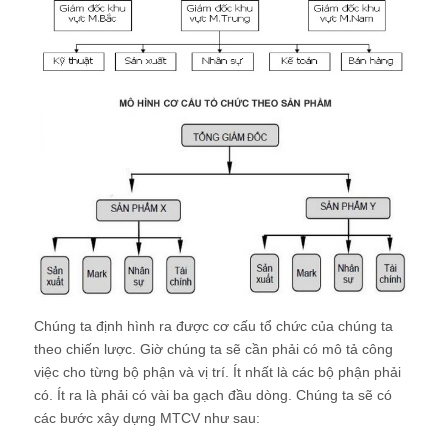
Chúng ta định hình ra được cơ cấu tổ chức của chúng ta
theo chiến lược. Giờ chúng ta sẽ cần phải có mô tả công
việc cho từng bộ phận và vị trí. Ít nhất là các bộ phận phải
có. Ít ra là phải có vài ba gạch đầu dòng. Chúng ta sẽ có
các bước xây dựng MTCV như sau:
Bước 1: Thống nhất mẫu xây dựng mô tả công việc
Bước 2: Thống nhất mẫu khảo sát phân tích mô tả công
việc
Bước 3: Tiến hành phát phiếu khảo sát phân tích công việc
và khảo sát hiện trạng mô tả công việc, đọc kỹ các tài liệu
quy trình.
Bước 4: Tiến hành xây dựng mô tả công việc demo
Bước 5: Hoàn thiện mô tả công việc version 1