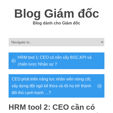
Blog Giám đốc
Blog dành cho Giám đốc
HRM tool 1: CEO có nên xây BSC,KPI và
chiến lược Nhân sự ?
CEO phát triển năng lực nhân viên nòng cốt,
xây dựng đội ngũ kế thừa và rồi họ trở thành
đối thủ cạnh tranh …?
HRM tool 2: CEO cần có