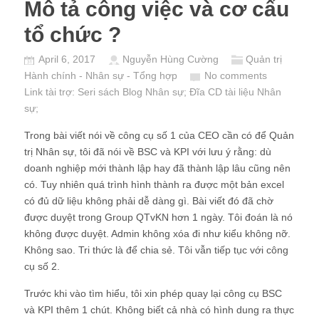
Mô tả công việc và cơ cấu
tổ chức ?
April 6, 2017
Nguyễn Hùng Cường
Quản trị
Hành chính - Nhân sự - Tổng hợp
No comments
Link tài trợ:
Seri sách Blog Nhân sự
; Đĩa CD
tài liệu Nhân
sự
;
Trong bài viết nói về công cụ số 1 của CEO cần có để Quản
trị Nhân sự, tôi đã nói về BSC và KPI với lưu ý rằng: dù
doanh nghiệp mới thành lập hay đã thành lập lâu cũng nên
có. Tuy nhiên quá trình hình thành ra được một bản excel
có đủ dữ liệu không phải dễ dàng gì. Bài viết đó đã chờ
được duyệt trong Group QTvKN hơn 1 ngày. Tôi đoán là nó
không được duyệt. Admin không xóa đi như kiểu không nỡ.
Không sao. Tri thức là để chia sẻ. Tôi vẫn tiếp tục với công
cụ số 2.
Trước khi vào tìm hiểu, tôi xin phép quay lại công cụ BSC
và KPI thêm 1 chút. Không biết cả nhà có hình dung ra thực