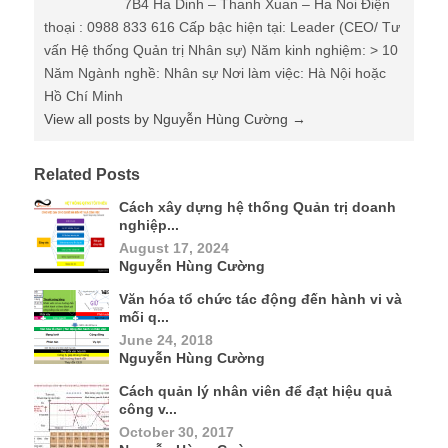
October 30, 2017
Nguyễn Hùng Cường
Tôi cần bao nhiêu nhân viên là đủ ?...
October 21, 2017
Nguyễn Hùng Cường
Hệ thống Quản trị Nhân sự phù hợp văn
hóa Việ...
October 13, 2017
Nguyễn Hùng Cường
Chúng ta có gì cho ứng viên “rường cột”
tương...
October 6, 2017
Nguyễn Hùng Cường
8 kỹ thuật dùng để phỏng vấn dành cho
CEO...
September 30, 2017
Nguyễn Hùng Cường
CEO nên chuẩn bị gì trước khi phỏng vấn