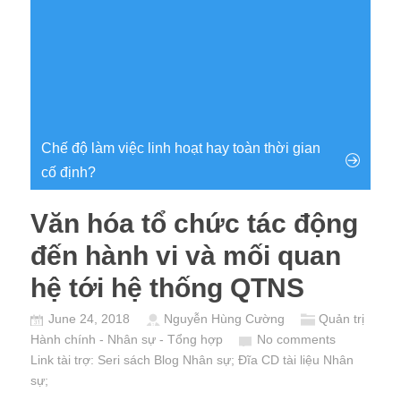
Chế độ làm việc linh hoạt hay toàn thời gian
cố định?
Văn hóa tổ chức tác động
đến hành vi và mối quan
hệ tới hệ thống QTNS
June 24, 2018
Nguyễn Hùng Cường
Quản trị
Hành chính - Nhân sự - Tổng hợp
No comments
Link tài trợ:
Seri sách Blog Nhân sự
; Đĩa CD
tài liệu Nhân
sự
;