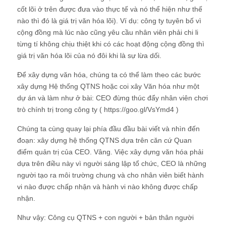
cốt lõi ở trên được đưa vào thực tế và nó thể hiện như thế
nào thì đó là giá trị văn hóa lõi). Ví dụ: công ty tuyên bố vì
cộng đồng mà lúc nào cũng yêu cầu nhân viên phải chi li
từng tí không chịu thiệt khi có các hoạt động cộng đồng thì
giá trị văn hóa lõi của nó đôi khi là sự lừa dối.
Để xây dựng văn hóa, chúng ta có thể làm theo các bước
xây dựng Hệ thống QTNS hoặc coi xây Văn hóa như một
dự án và làm như ở bài: CEO đừng thúc đẩy nhân viên chơi
trò chính trị trong công ty ( https://goo.gl/VsYmd4 )
Chúng ta cùng quay lại phía đầu đầu bài viết và nhìn đến
đoạn: xây dựng hệ thống QTNS dựa trên căn cứ Quan
điểm quản trị của CEO. Vâng. Việc xây dựng văn hóa phải
dựa trên điều này vì người sáng lập tổ chức, CEO là những
người tạo ra môi trường chung và cho nhân viên biết hành
vi nào được chấp nhận và hành vi nào không được chấp
nhận.
Như vậy: Công cụ QTNS + con người + bản thân người