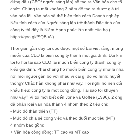
đứng đầu (CEO/ người sáng lập) sẽ tạo ra Văn hóa cho tổ
chức. Chúng ta mất khoảng 3 năm để tạo ra được giá trị
văn hóa lõi. Văn hóa sẽ thể hiện tính cách Doanh nghiệp.
Nếu tính cách của Người sáng lập trở thành Đặc tính của
công ty thì đây là Niềm Hạnh phúc lớn nhất của họ (
https://goo.gl/fSQBuA ).
Thời gian gần đây tôi đọc được một số bài viết rằng: mong
muốn của CEO là biến công ty thành một gia đình. Đôi khi
tôi tự hỏi tại sao CEO lại muốn biến công ty thành công ty
kiểu gia đình. Phải chăng họ muốn biến công ty như là nhà
nơi mọi người gắn bó với nhau vì cái gì đó vô hình: huyết
thống? Chắc hẳn không phải như vậy. Tôi nghĩ họ nên đổi
khẩu hiệu: công ty là một cộng đồng. Tại sao tôi khuyên
như vậy? Vì tôi mới biết đến Jone và Goffee (1996). 2 ông
đã phân loại văn hóa thành 4 nhóm theo 2 tiêu chí:
- Mức độ thân thiện (TT)
- Mức độ chia sẻ công việc và theo đuổi mục tiêu (MT)
4 nhóm bao gồm:
+ Văn hóa cộng đồng: TT cao vs MT cao