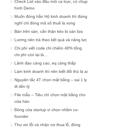
Check List vào đầu mỗi ca trực, có chụp
hình Demo
Muốn đóng hẳn Hộ kinh doanh thì đừng
nghĩ chỉ đóng mã số thuế là xong
Bán trên sàn, cẩn thận kẻo bị sàn lừa
Lương nên trả theo kết quả và năng lực
Chi phí viết code chỉ chiếm 40% tổng
chi phí còn lại là…
Lãnh đạo càng cao, eq càng thấp
Làm kinh doanh thì nên biết đối thủ là ai
Nguyên tắc 4T chọn mặt bằng – sai 1 ly
đi tiền tỷ
File mẫu – Tiêu chí chọn mặt bằng cho
cửa hàn
Đóng cửa startup vì chọn nhầm co-
founder
Thư xin lỗi và nhận nợ thua lỗ, đóng