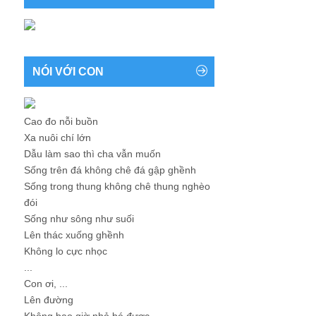
NÓI VỚI CON
Cao đo nỗi buồn
Xa nuôi chí lớn
Dẫu làm sao thì cha vẫn muốn
Sống trên đá không chê đá gập ghềnh
Sống trong thung không chê thung nghèo
đói
Sống như sông như suối
Lên thác xuống ghềnh
Không lo cực nhọc
...
Con ơi, ...
Lên đường
Không bao giờ nhỏ bé được