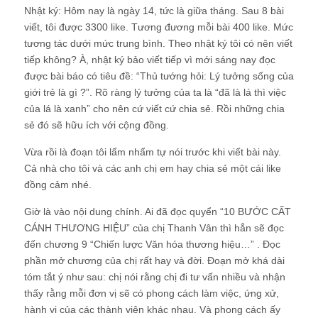
Nhật ký: Hôm nay là ngày 14, tức là giữa tháng. Sau 8 bài
viết, tôi được 3300 like. Tương đương mỗi bài 400 like. Mức
tương tác dưới mức trung bình. Theo nhật ký tôi có nên viết
tiếp không? À, nhật ký bảo viết tiếp vì mới sáng nay đọc
được bài báo có tiêu đề: “Thủ tướng hỏi: Lý tưởng sống của
giới trẻ là gì ?”. Rõ ràng lý tưởng của ta là “đã là lá thì việc
của lá là xanh” cho nên cứ viết cứ chia sẻ. Rồi những chia
sẻ đó sẽ hữu ích với cộng đồng.
Vừa rồi là đoạn tôi lẩm nhẩm tự nói trước khi viết bài này.
Cả nhà cho tôi và các anh chị em hay chia sẻ một cái like
đồng cảm nhé.
Giờ là vào nội dung chính. Ai đã đọc quyển “10 BƯỚC CẤT
CÁNH THƯƠNG HIỆU” của chị Thanh Vân thì hẳn sẽ đọc
đến chương 9 “Chiến lược Văn hóa thương hiệu…” . Đọc
phần mở chương của chị rất hay và đời. Đoạn mở khá dài
tóm tắt ý như sau: chị nói rằng chị đi tư vấn nhiều và nhận
thấy rằng mỗi đơn vị sẽ có phong cách làm việc, ứng xử,
hành vi của các thành viên khác nhau. Và phong cách ấy