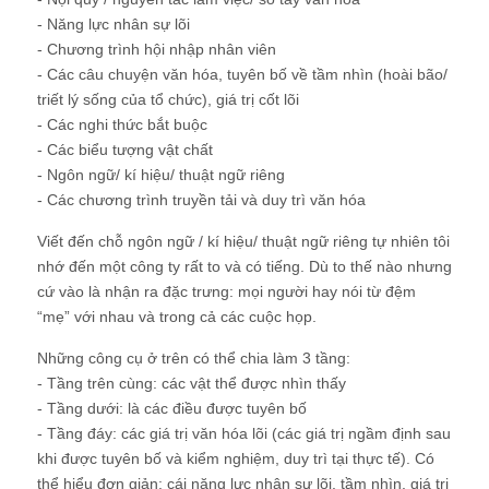
- Năng lực nhân sự lõi
- Chương trình hội nhập nhân viên
- Các câu chuyện văn hóa, tuyên bố về tầm nhìn (hoài bão/
triết lý sống của tổ chức), giá trị cốt lõi
- Các nghi thức bắt buộc
- Các biểu tượng vật chất
- Ngôn ngữ/ kí hiệu/ thuật ngữ riêng
- Các chương trình truyền tải và duy trì văn hóa
Viết đến chỗ ngôn ngữ / kí hiệu/ thuật ngữ riêng tự nhiên tôi
nhớ đến một công ty rất to và có tiếng. Dù to thế nào nhưng
cứ vào là nhận ra đặc trưng: mọi người hay nói từ đệm
“mẹ” với nhau và trong cả các cuộc họp.
Những công cụ ở trên có thể chia làm 3 tầng:
- Tầng trên cùng: các vật thể được nhìn thấy
- Tầng dưới: là các điều được tuyên bố
- Tầng đáy: các giá trị văn hóa lõi (các giá trị ngầm định sau
khi được tuyên bố và kiểm nghiệm, duy trì tại thực tế). Có
thể hiểu đơn giản: cái năng lực nhân sự lõi, tầm nhìn, giá trị