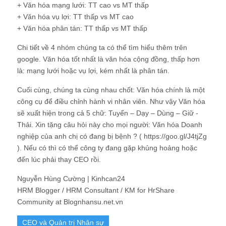
+ Văn hóa mạng lưới: TT cao vs MT thấp
+ Văn hóa vụ lợi: TT thấp vs MT cao
+ Văn hóa phân tán: TT thấp vs MT thấp
Chi tiết về 4 nhóm chúng ta có thể tìm hiểu thêm trên
google. Văn hóa tốt nhất là văn hóa cộng đồng, thấp hơn
là: mạng lưới hoặc vụ lợi, kém nhất là phân tán.
Cuối cùng, chúng ta cùng nhau chốt: Văn hóa chính là một
công cụ để điều chỉnh hành vi nhân viên. Như vậy Văn hóa
sẽ xuất hiện trong cả 5 chữ: Tuyển – Dạy – Dùng – Giữ -
Thải. Xin tặng câu hỏi này cho mọi người: Văn hóa Doanh
nghiệp của anh chị có đang bị bệnh ? ( https://goo.gl/J4tjZg
). Nếu có thì có thể công ty đang gặp khủng hoảng hoặc
đến lúc phải thay CEO rồi.
Nguyễn Hùng Cường | Kinhcan24
HRM Blogger / HRM Consultant / KM for HrShare
Community at Blognhansu.net.vn
CEO và Quản trị Nhân sự