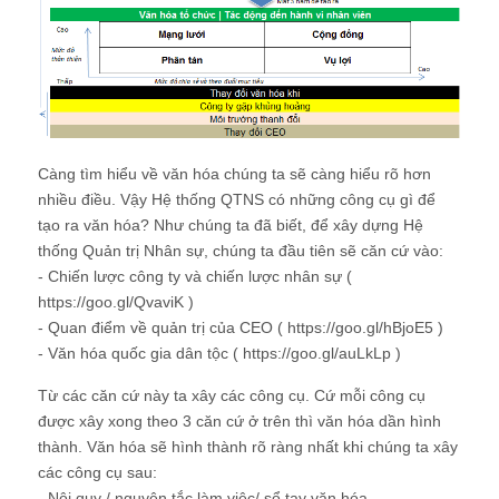
Càng tìm hiểu về văn hóa chúng ta sẽ càng hiểu rõ hơn
nhiều điều. Vậy Hệ thống QTNS có những công cụ gì để
tạo ra văn hóa? Như chúng ta đã biết, để xây dựng Hệ
thống Quản trị Nhân sự, chúng ta đầu tiên sẽ căn cứ vào:
- Chiến lược công ty và chiến lược nhân sự (
https://goo.gl/QvaviK )
- Quan điểm về quản trị của CEO ( https://goo.gl/hBjoE5 )
- Văn hóa quốc gia dân tộc ( https://goo.gl/auLkLp )
Từ các căn cứ này ta xây các công cụ. Cứ mỗi công cụ
được xây xong theo 3 căn cứ ở trên thì văn hóa dần hình
thành. Văn hóa sẽ hình thành rõ ràng nhất khi chúng ta xây
các công cụ sau:
- Nội quy / nguyên tắc làm việc/ sổ tay văn hóa