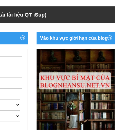
ải tài liệu QT iSup)
Vào khu vực giới hạn của blog