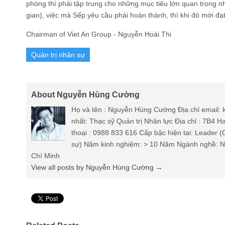
phòng thì phải tập trung cho những mục tiêu lớn quan trọng 
gian), việc mà Sếp yêu cầu phải hoàn thành, thì khi đó mới đạ
Chairman of Viet An Group - Nguyễn Hoài Thi
Quản trị nhân sự
About Nguyễn Hùng Cường
Họ và tên : Nguyễn Hùng Cường Địa chỉ email
nhất: Thạc sỹ Quản trị Nhân lực Địa chỉ : 7B4 
thoại : 0988 833 616 Cấp bậc hiện tại: Leader 
sự) Năm kinh nghiệm: > 10 Năm Ngành nghề: Nh
Chí Minh
View all posts by Nguyễn Hùng Cường
→
Pin It