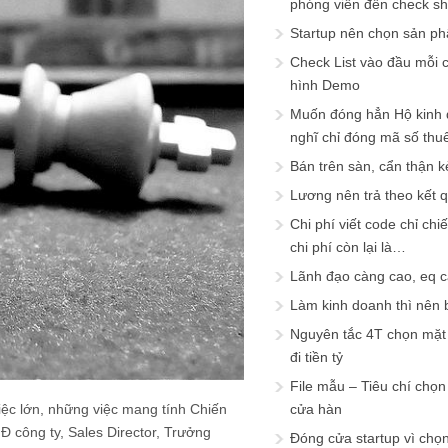
phóng viên đến check s
Startup nên chọn sản ph
Check List vào đầu mỗi c
hình Demo
Muốn đóng hẳn Hộ kinh 
nghĩ chỉ đóng mã số thu
Bán trên sàn, cẩn thận k
Lương nên trả theo kết 
Chi phí viết code chỉ ch
chi phí còn lại là…
Lãnh đạo càng cao, eq 
Làm kinh doanh thì nên bi
Nguyên tắc 4T chọn mặt 
đi tiền tỷ
File mẫu – Tiêu chí chọ
iệc lớn, những việc mang tính Chiến
cửa hàn
Đ công ty, Sales Director, Trưởng
Đóng cửa startup vì chọ