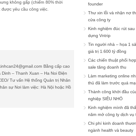
nhưng không gấp (chiếm 80% thời
founder
t được yêu cầu công việc.
Thư xin lỗi và nhận nợ t
cửa công ty
Kinh nghiệm đúc rút sau
dựng Vntrip
Tin người nhà – họa 1 s
giá trị 1.600 tỷ đồng
Các chiến thuật phối hợ
: kinhcan24@gmail.com Bằng cấp cao
sale tăng doanh thu
Ha Dinh – Thanh Xuan – Ha Noi Điện
Làm marketing online nh
(CEO/ Tư vấn Hệ thống Quản trị Nhân
thủ đã làm trước quá m
ân sự Nơi làm việc: Hà Nội hoặc Hồ
Thành công khởi đầu củ
nghiệp SIÊU NHỎ
Kinh nghiệm mình đã th
năm mở công ty dịch vụ
Chi phí kinh doanh thươ
ngành health và beauty