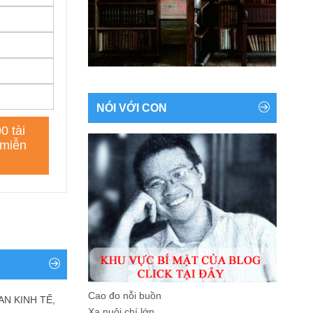
NÓI VỚI CON
Cao đo nỗi buồn
AN KINH TẾ,
Xa nuôi chí lớn