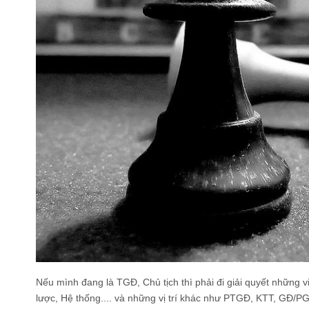
Nếu mình đang là TGĐ, Chủ tịch thì phải đi giải quyết những v
lược, Hệ thống.... và những vị trí khác như PTGĐ, KTT, GĐ/PG