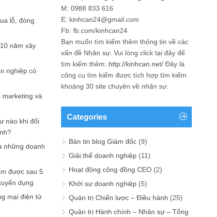
M: 0988 833 616
E: kinhcan24@gmail.com
hua lỗ, đóng
Fb: fb.com/kinhcan24
Bạn muốn tìm kiếm thêm thông tin về các
 10 năm xây
vấn đề
Nhân sự
. Vui lòng click tại đây để
tìm kiếm thêm:
http://kinhcan.net/
Đây là
ản nghiệp có
công cụ tìm kiếm được tích hợp tìm kiếm
khoảng 30 site chuyên về
nhân sự
.
p marketing và
Categories
ư nào khi đối
ạnh?
Bản tin blog Giám đốc
(9)
a những doanh
Giải thể doanh nghiệp
(11)
Hoạt động cộng đồng CEO
(2)
ấm được sau 5
 tuyển dụng
Khởi sự doanh nghiệp
(5)
ng mại điện tử
Quản trị Chiến lược – Điều hành
(25)
Quản trị Hành chính – Nhân sự – Tổng