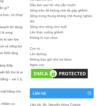
hop
Dẫu làm sao thì cha vẫn muốn
ẩn gì?
Sống trên đá không chê đá gập ghềnh
a trực, có chụp
Sống trong thung không chê thung nghèo
đói
Sống như sông như suối
doanh thì đừng
Lên thác xuống ghềnh
ế là xong
Không lo cực nhọc
ẻo bị sàn lừa
...
quả và năng lực
Con ơi, ...
iếm 40% tổng
Lên đường
Không bao giờ nhỏ bé được
Nghe con.
càng thấp
ết đối thủ là ai
bằng – sai 1 ly
n mặt bằng cho
Liên hệ
n nhầm co-
Liên hệ: Mr. Nguyễn Hùng Cường