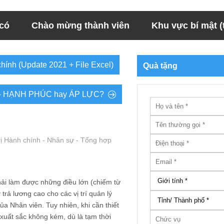
 có
Chào mừng thành viên
Khu vực bí mật (t
hính (Update 2021 + File Excel)
Quà tặng
– HẠNH PHÚC hay ÁP LỰC?
rị Hành chính - Nhân sự - Tổng hợp
hải làm được những điều lớn (chiếm từ
rả lương cao cho các vị trí quản lý
a Nhân viên. Tuy nhiên, khi cần thiết
 xuất sắc không kém, dù là tạm thời