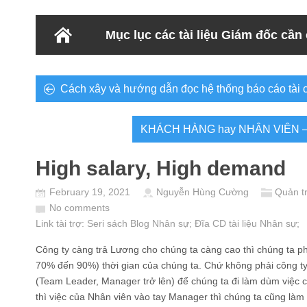
Mục lục các tài liệu Giám đốc cần
Cách xây và hướng dẫn đọc hệ thống báo cáo tài c
KHÁCH HÀNG hay NHÂN VIÊN 
High salary, High demand
February 19, 2021
Nguyễn Hùng Cường
Quản t
No comments
Link tài trợ:
Seri sách Blog Nhân sự
; Đĩa CD
tài liệu Nhân sự
;
Công ty càng trả Lương cho chúng ta càng cao thì chúng ta p
70% đến 90%) thời gian của chúng ta. Chứ không phải công ty t
(Team Leader, Manager trở lên) để chúng ta đi làm dùm việc củ
thì việc của Nhân viên vào tay Manager thì chúng ta cũng làm