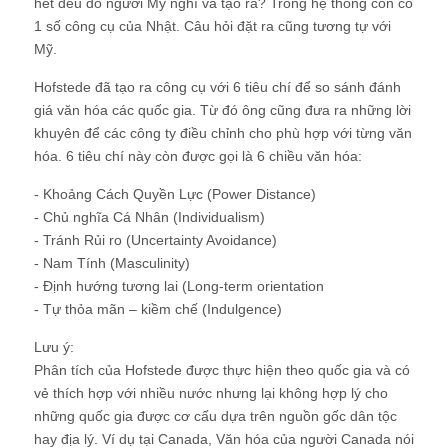
hết đều do người Mỹ nghĩ và tạo ra? Trong hệ thống còn có
1 số công cụ của Nhật. Câu hỏi đặt ra cũng tương tự với
Mỹ.
Hofstede đã tạo ra công cụ với 6 tiêu chí để so sánh đánh
giá văn hóa các quốc gia. Từ đó ông cũng đưa ra những lời
khuyên để các công ty điều chỉnh cho phù hợp với từng văn
hóa. 6 tiêu chí này còn được gọi là 6 chiều văn hóa:
- Khoảng Cách Quyền Lực (Power Distance)
- Chủ nghĩa Cá Nhân (Individualism)
- Tránh Rủi ro (Uncertainty Avoidance)
- Nam Tính (Masculinity)
- Định hướng tương lai (Long-term orientation
- Tự thỏa mãn – kiềm chế (Indulgence)
Lưu ý:
Phân tích của Hofstede được thực hiện theo quốc gia và có
vẻ thích hợp với nhiều nước nhưng lại không hợp lý cho
những quốc gia được cơ cấu dựa trên nguồn gốc dân tộc
hay địa lý. Ví dụ tại Canada, Văn hóa của người Canada nói