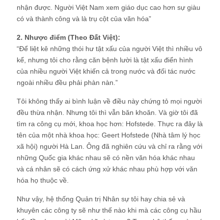
nhận được. Người Việt Nam xem giáo dục cao hơn sự giàu
có và thành công và là trụ cột của văn hóa”
2. Nhược điểm (Theo Đất Việt):
“Để liệt kê những thói hư tật xấu của người Việt thì nhiều vô
kể, nhưng tôi cho rằng căn bệnh lười là tật xấu điển hình
của nhiều người Việt khiến cả trong nước và đối tác nước
ngoài nhiều đều phải phàn nàn.”
Tôi không thấy ai bình luận về điều này chứng tỏ mọi người
đều thừa nhận. Nhưng tôi thì vẫn băn khoăn. Và giờ tôi đã
tìm ra công cụ mới, khoa học hơn: Hofstede. Thực ra đây là
tên của một nhà khoa học: Geert Hofstede (Nhà tâm lý học
xã hội) người Hà Lan. Ông đã nghiên cứu và chỉ ra rằng với
những Quốc gia khác nhau sẽ có nền văn hóa khác nhau
và cá nhân sẽ có cách ứng xử khác nhau phù hợp với văn
hóa họ thuộc về.
Như vậy, hệ thống Quản trị Nhân sự tôi hay chia sẻ và
khuyên các công ty sẽ như thế nào khi mà các công cụ hầu