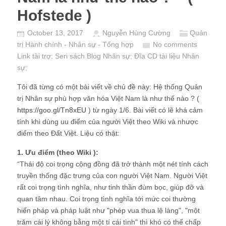
Hofstede )
October 13, 2017
Nguyễn Hùng Cường
Quản
trị Hành chính - Nhân sự - Tổng hợp
No comments
Link tài trợ:
Seri sách Blog Nhân sự
; Đĩa CD
tài liệu Nhân
sự
;
Tôi đã từng có một bài viết về chủ đề này: Hệ thống Quản
trị Nhân sự phù hợp văn hóa Việt Nam là như thế nào ? (
https://goo.gl/Tn8xEU
) từ ngày 1/6. Bài viết có lẽ khá cảm
tính khi dùng uu điểm của người Việt theo Wiki và nhược
điểm theo Đất Việt. Liệu có thật:
1. Ưu điểm (theo Wiki ):
“Thái độ coi trọng cộng đồng đã trở thành một nét tính cách
truyền thống đặc trưng của con người Việt Nam. Người Việt
rất coi trọng tình nghĩa, như tinh thần đùm bọc, giúp đỡ và
quan tâm nhau. Coi trọng tình nghĩa tới mức coi thường
hiến pháp và pháp luật như "phép vua thua lệ làng", "một
trăm cái lý không bằng một tí cái tình" thì khó có thể chấp