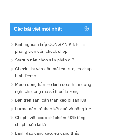
Các bài viết mới nhất
Kinh nghiệm tiếp CÔNG AN KINH TẾ,
phóng viên đến check shop
Startup nên chọn sản phẩn gì?
Check List vào đầu mỗi ca trực, có chụp
hình Demo
Muốn đóng hẳn Hộ kinh doanh thì đừng
nghĩ chỉ đóng mã số thuế là xong
Bán trên sàn, cẩn thận kẻo bị sàn lừa
Lương nên trả theo kết quả và năng lực
Chi phí viết code chỉ chiếm 40% tổng
chi phí còn lại là…
Lãnh đạo càng cao, eq càng thấp