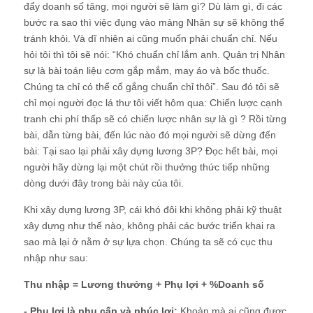
đẩy doanh số tăng, mọi người sẽ làm gì? Dù làm gì, đi các
bước ra sao thì việc đụng vào mảng Nhân sự sẽ không thể
tránh khỏi. Và dĩ nhiên ai cũng muốn phải chuẩn chỉ. Nếu
hỏi tôi thì tôi sẽ nói: “Khó chuẩn chỉ lắm anh. Quản trị Nhân
sự là bài toán liệu cơm gắp mắm, may áo và bốc thuốc.
Chúng ta chỉ có thể cố gắng chuẩn chỉ thôi”. Sau đó tôi sẽ
chỉ mọi người đọc lá thư tôi viết hôm qua: Chiến lược cạnh
tranh chi phí thấp sẽ có chiến lược nhân sự là gì ? Rồi từng
bài, dẫn từng bài, đến lúc nào đó mọi người sẽ dừng đến
bài: Tại sao lại phải xây dựng lương 3P? Đọc hết bài, mọi
người hãy dừng lại một chút rồi thưởng thức tiếp những
dòng dưới đây trong bài này của tôi.
Khi xây dựng lương 3P, cái khó đôi khi không phải kỹ thuật
xây dựng như thế nào, không phải các bước triển khai ra
sao mà lại ở nằm ở sự lựa chọn. Chúng ta sẽ có cục thu
nhập như sau:
Thu nhập = Lương thưởng + Phụ lợi + %Doanh số
- Phụ lợi là phụ cấp và phúc lợi:
Khoản mà ai cũng được