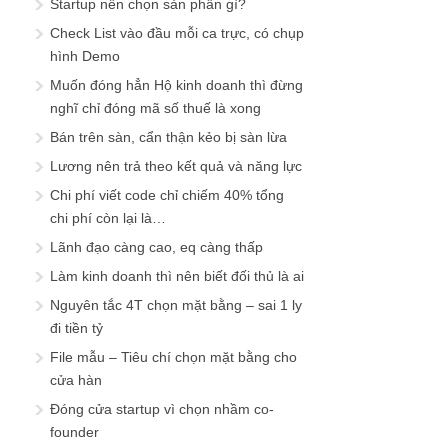
Startup nên chọn sản phẩn gì?
Check List vào đầu mỗi ca trực, có chụp
hình Demo
Muốn đóng hẳn Hộ kinh doanh thì đừng
nghĩ chỉ đóng mã số thuế là xong
Bán trên sàn, cẩn thận kẻo bị sàn lừa
Lương nên trả theo kết quả và năng lực
Chi phí viết code chỉ chiếm 40% tổng
chi phí còn lại là…
Lãnh đạo càng cao, eq càng thấp
Làm kinh doanh thì nên biết đối thủ là ai
Nguyên tắc 4T chọn mặt bằng – sai 1 ly
đi tiền tỷ
File mẫu – Tiêu chí chọn mặt bằng cho
cửa hàn
Đóng cửa startup vì chọn nhầm co-
founder