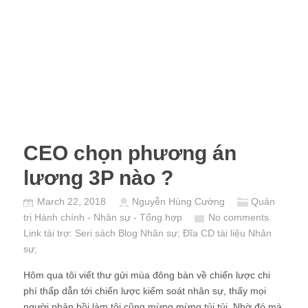
CEO chọn phương án
lương 3P nào ?
March 22, 2018
Nguyễn Hùng Cường
Quản
trị Hành chính - Nhân sự - Tổng hợp
No comments
Link tài trợ:
Seri sách Blog Nhân sự
; Đĩa CD
tài liệu Nhân
sự
;
Hôm qua tôi viết thư gửi mùa đông bàn về chiến lược chi
phí thấp dẫn tới chiến lược kiểm soát nhân sự, thấy mọi
người phản hồi làm tôi cũng mừng mừng tủi tủi. Nhờ đó mà