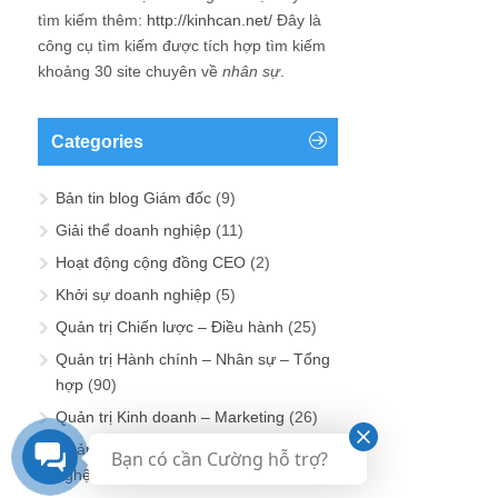
tìm kiếm thêm:
http://kinhcan.net/
Đây là
công cụ tìm kiếm được tích hợp tìm kiếm
khoảng 30 site chuyên về
nhân sự
.
Categories
Bản tin blog Giám đốc
(9)
Giải thể doanh nghiệp
(11)
Hoạt động cộng đồng CEO
(2)
Khởi sự doanh nghiệp
(5)
Quản trị Chiến lược – Điều hành
(25)
Quản trị Hành chính – Nhân sự – Tổng
hợp
(90)
Quản trị Kinh doanh – Marketing
(26)
Quản trị Sản xuất – Dịch vụ – Công
Bạn có cần Cường hỗ trợ?
nghệ – Kỹ thuật
(14)