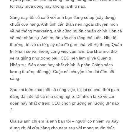
tôi thấy mùa đông này không lạnh tí nào.
Sáng nay, tôi có café với anh bạn đang setup (xây dựng)
chuỗi cửa hàng. Anh tính cẩn thận nên ngoài chuyên môn
về hệ thống marketing, anh cũng muốn chuẩn chỉnh luôn cả
về mặt nhân sự. Anh muốn xây cho tổng thể luôn. Như lệ
thường, tôi vẽ ra tờ giấy nào đó gần nhất về Hệ thống Quản
trị Nhân sự và những công việc cần làm. Đại khái mọi thứ
vẽ ra giống như trong bài : CEO nên làm gì về Quản trị
Nhân sự. Đến đoạn hay nhất chính là phần Chính sách
lương thưởng đãi ngộ. Cuộc nói chuyện kéo dài đến hết
sáng.
Sau khi triển khai một số công việc, tôi lại có chút thời gian
đăng đàn để kể cả nhà cùng nghe. Dĩ nhiên là kể về cái
đoạn hay nhất ở trên: CEO chọn phương án lương 3P nào
?
Giả sử anh chị em là anh bạn tôi – người có nhiệm vụ Xây
dựng chuỗi cửa hàng cho năm sau với mong muốn thúc