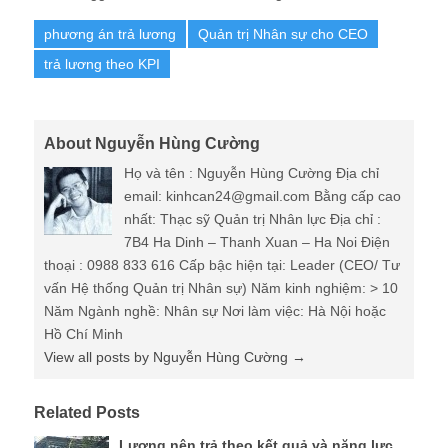
phương án trả lương
Quản trị Nhân sự cho CEO
trả lương theo KPI
About Nguyễn Hùng Cường
Họ và tên : Nguyễn Hùng Cường Địa chỉ
email: kinhcan24@gmail.com Bằng cấp cao
nhất: Thạc sỹ Quản trị Nhân lực Địa chỉ :
7B4 Ha Dinh – Thanh Xuan – Ha Noi Điện
thoại : 0988 833 616 Cấp bậc hiện tại: Leader (CEO/ Tư
vấn Hệ thống Quản trị Nhân sự) Năm kinh nghiệm: > 10
Năm Ngành nghề: Nhân sự Nơi làm việc: Hà Nội hoặc
Hồ Chí Minh
View all posts by Nguyễn Hùng Cường
→
Related Posts
Lương nên trả theo kết quả và năng lực...