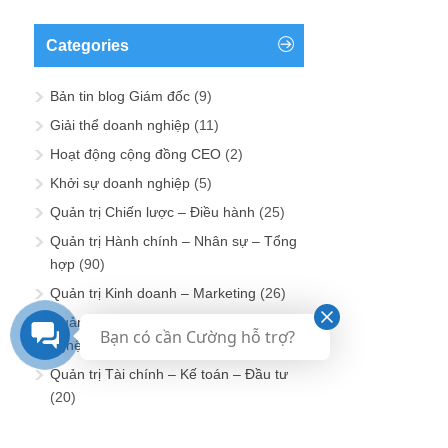
Categories
Bản tin blog Giám đốc
(9)
Giải thể doanh nghiệp
(11)
Hoạt động cộng đồng CEO
(2)
Khởi sự doanh nghiệp
(5)
Quản trị Chiến lược – Điều hành
(25)
Quản trị Hành chính – Nhân sự – Tổng
hợp
(90)
Quản trị Kinh doanh – Marketing
(26)
Quản trị Sản xuất – Dịch vụ – Công
Bạn có cần Cường hỗ trợ?
nghệ – Kỹ thuật
(14)
Quản trị Tài chính – Kế toán – Đầu tư
(20)