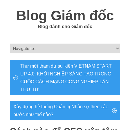
Blog Giám đốc
Blog dành cho Giám đốc
Thư mời tham dự sự kiện VIETNAM START
UP 4.0: KHỞI NGHIỆP SÁNG TẠO TRONG
CUỘC CÁCH MẠNG CÔNG NGHIỆP LẦN
THỨ TƯ
Xây dựng hệ thống Quản trị Nhân sự theo các
bước như thế nào?