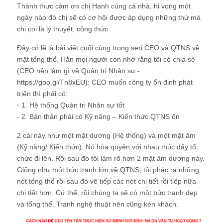
Thành thực cảm ơn chị Hạnh cùng cả nhà, hi vọng một
ngày nào đó chị sẽ có cơ hội được áp dụng những thứ mà
chị coi là lý thuyết, công thức.
Đây có lẽ là bài viết cuối cùng trong seri CEO và QTNS về
mặt tổng thể. Hẳn mọi người còn nhớ rằng tôi có chia sẻ
(CEO nên làm gì về Quản trị Nhân sự -
https://goo.gl/Tn8xEU
): CEO muốn công ty ổn định phát
triển thì phải có:
- 1. Hệ thống Quản trị Nhân sự tốt
- 2. Bản thân phải có Kỹ năng – Kiến thức QTNS ổn
2 cái này như một mặt dương (Hệ thống) và một mặt âm
(Kỹ năng/ Kiến thức). Nó hòa quyện với nhau thúc đẩy tổ
chức đi lên. Rồi sau đó tôi làm rõ hơn 2 mặt âm dương này.
Giống như một bức tranh lớn về QTNS, tôi phác ra những
nét tổng thể rồi sau đó vẽ tiếp các nét chi tiết rồi tiếp nữa
chi tiết hơn. Cứ thế, rồi chúng ta sẽ có một bức tranh đẹp
và tổng thể. Tranh nghệ thuật nên cũng kén khách.