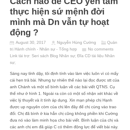
Cách nào để CEO yên tâm
thực hiện sứ mệnh đời
mình mà Dn vẫn tự hoạt
động ?
August 30, 2017
Nguyễn Hùng Cường
Quản
trị Hành chính - Nhân sự - Tổng hợp
No comments
Link tài trợ:
Seri sách Blog Nhân sự
; Đĩa CD
tài liệu Nhân
sự
;
Sáng nay tỉnh dậy, tôi định tính vào làm việc luôn vì có mấy
cái hẹn trả bài. Nhưng tự nhiên thế nào lại đọc được stt của
anh Chánh và một số bình luận về các bài viết QTNS. Cụ
thể như ở hình 1. Ngoài ra còn có một số nhận xét khác về
việc lý thuyết và ít tính áp dụng. Xin mạn phép chị Hạnh
được up nguyên còm của chị lên đây để chị cùng vào trao
đổi. Chị đã bình ở kia hẳn chị cũng không phiền khi Cường
đưa nó vào làm minh họa cho bài viết. Bình luận của chị và
các anh chị em đã giúp C có thêm động lực để viết bài này.