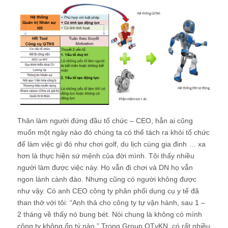
Thân làm người đứng đầu tổ chức – CEO, hẳn ai cũng
muốn một ngày nào đó chúng ta có thể tách ra khỏi tổ chức
để làm việc gì đó như chơi golf, du lịch cùng gia đinh … xa
hơn là thực hiện sứ mệnh của đời mình. Tôi thấy nhiều
người làm được việc này. Họ vẫn đi chơi và DN họ vẫn
ngon lành cành đào. Nhưng cũng có người không được
như vậy. Có anh CEO công ty phân phối dụng cụ y tế đã
than thở với tôi: “Anh thả cho công ty tự vận hành, sau 1 –
2 tháng về thấy nó bung bét. Nói chung là không có mình
công ty không ổn tý nào.” Trong Group QTvKN, có rất nhiều