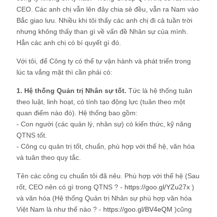
CEO. Các anh chị vẫn lên đây chia sẻ đều, vẫn ra Nam vào
Bắc giao lưu. Nhiều khi tôi thấy các anh chị đi cả tuần trời
nhưng không thấy than gì về vấn đề Nhân sự của mình.
Hẳn các anh chị có bí quyết gì đó.
Với tôi, để Công ty có thể tự vận hành và phát triển trong
lúc ta vắng mặt thì cần phải có:
1. Hệ thống Quản trị Nhân sự tốt.
Tức là hệ thống tuân
theo luật, linh hoạt, có tính tạo động lực (tuân theo một
quan điểm nào đó). Hệ thống bao gồm:
- Con người (các quản lý, nhân sự) có kiến thức, kỹ năng
QTNS tốt.
- Công cụ quản trị tốt, chuẩn, phù hợp với thế hệ, văn hóa
và tuân theo quy tắc.
Tên các công cụ chuẩn tôi đã nêu. Phù hợp với thế hệ (Sau
rốt, CEO nên có gì trong QTNS ? -
https://goo.gl/YZu27x
)
và văn hóa (Hệ thống Quản trị Nhân sự phù hợp văn hóa
Việt Nam là như thế nào ? -
https://goo.gl/BV4eQM
)cũng