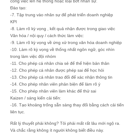
công việc lên hệ thống hoặc loại bớt nhân sự.
Đào tạo:
-7. Tập trung vào nhân sự để phát triển doanh nghiệp
KPI
-8. Làm rõ kỳ vọng , kết quả nhận được trong giao việc
Văn hóa / nội quy / cách thức làm việc:
-9. Làm rõ kỳ vọng về ứng xử trong văn hóa doanh nghiệp
-10. Làm rõ kỳ vọng về thống nhất ngôn ngữ, góc nhìn
trong làm việc đội nhóm
-11. Cho phép cá nhân chia sẻ để thể hiện bản thân
-12. Cho phép cá nhân được phép sai để học hỏi
-13. Cho phép cá nhân trao đổi để xác nhận thông tin
-14. Cho phép nhân viên phản biện để làm rõ ý
-15. Cho phép nhân viên làm khác để thử sai
Kaizen / sáng kiến cải tiến:
-16. Tạo khoảng trống sẵn sàng thay đổi bằng cách cải tiến
liên tục.
Rất lý thuyết phải không? Tôi phải mất rất lâu mới ngộ ra.
Và chắc rằng không ít người không biết điều này.