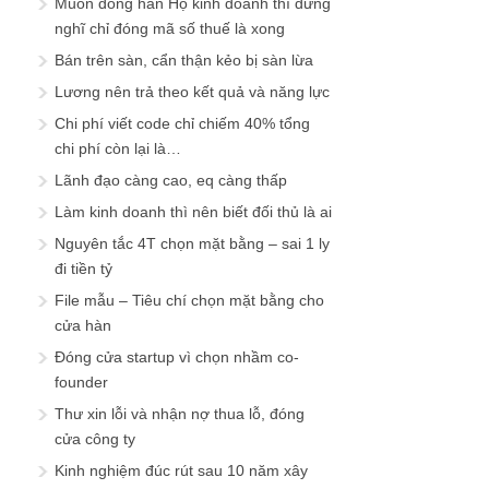
Muốn đóng hẳn Hộ kinh doanh thì đừng
nghĩ chỉ đóng mã số thuế là xong
Bán trên sàn, cẩn thận kẻo bị sàn lừa
Lương nên trả theo kết quả và năng lực
Chi phí viết code chỉ chiếm 40% tổng
chi phí còn lại là…
Lãnh đạo càng cao, eq càng thấp
Làm kinh doanh thì nên biết đối thủ là ai
Nguyên tắc 4T chọn mặt bằng – sai 1 ly
đi tiền tỷ
File mẫu – Tiêu chí chọn mặt bằng cho
cửa hàn
Đóng cửa startup vì chọn nhầm co-
founder
Thư xin lỗi và nhận nợ thua lỗ, đóng
cửa công ty
Kinh nghiệm đúc rút sau 10 năm xây