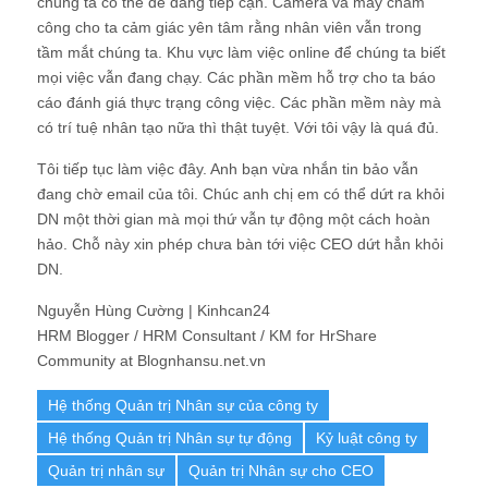
chúng ta có thể dễ dàng tiếp cận. Camera và máy chấm
công cho ta cảm giác yên tâm rằng nhân viên vẫn trong
tầm mắt chúng ta. Khu vực làm việc online để chúng ta biết
mọi việc vẫn đang chạy. Các phần mềm hỗ trợ cho ta báo
cáo đánh giá thực trạng công việc. Các phần mềm này mà
có trí tuệ nhân tạo nữa thì thật tuyệt. Với tôi vậy là quá đủ.
Tôi tiếp tục làm việc đây. Anh bạn vừa nhắn tin bảo vẫn
đang chờ email của tôi. Chúc anh chị em có thể dứt ra khỏi
DN một thời gian mà mọi thứ vẫn tự động một cách hoàn
hảo. Chỗ này xin phép chưa bàn tới việc CEO dứt hẳn khỏi
DN.
Nguyễn Hùng Cường | Kinhcan24
HRM Blogger / HRM Consultant / KM for HrShare
Community at Blognhansu.net.vn
Hệ thống Quản trị Nhân sự của công ty
Hệ thống Quản trị Nhân sự tự động
Kỷ luật công ty
Quản trị nhân sự
Quản trị Nhân sự cho CEO