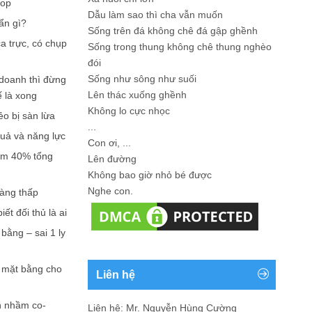
hop
Dẫu làm sao thì cha vẫn muốn
ẩn gì?
Sống trên đá không chê đá gập ghềnh
a trực, có chụp
Sống trong thung không chê thung nghèo
đói
Sống như sông như suối
doanh thì đừng
Lên thác xuống ghềnh
ế là xong
Không lo cực nhọc
ẻo bị sàn lừa
...
quả và năng lực
Con ơi, ...
iếm 40% tổng
Lên đường
Không bao giờ nhỏ bé được
Nghe con.
càng thấp
ết đối thủ là ai
bằng – sai 1 ly
n mặt bằng cho
Liên hệ
n nhầm co-
Liên hệ: Mr. Nguyễn Hùng Cường