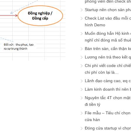
phóng viên đến check s
Startup nên chọn sản ph
Check List vào đầu mỗi c
hình Demo
Muốn đóng hẳn Hộ kinh 
nghĩ chỉ đóng mã số thu
Bán trên sàn, cẩn thận k
Lương nên trả theo kết 
Chi phí viết code chỉ ch
chi phí còn lại là…
Lãnh đạo càng cao, eq 
Làm kinh doanh thì nên bi
Nguyên tắc 4T chọn mặt 
đi tiền tỷ
File mẫu – Tiêu chí chọ
cửa hàn
Đóng cửa startup vì chọ