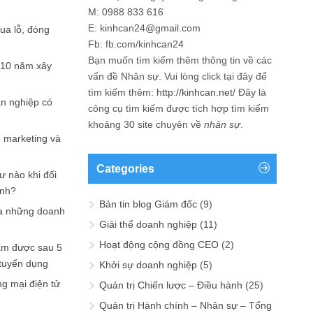
M: 0988 833 616
E: kinhcan24@gmail.com
hua lỗ, đóng
Fb: fb.com/kinhcan24
Bạn muốn tìm kiếm thêm thông tin về các
 10 năm xây
vấn đề
Nhân sự
. Vui lòng click tại đây để
tìm kiếm thêm:
http://kinhcan.net/
Đây là
ản nghiệp có
công cụ tìm kiếm được tích hợp tìm kiếm
khoảng 30 site chuyên về
nhân sự
.
p marketing và
Categories
ư nào khi đối
ạnh?
Bản tin blog Giám đốc
(9)
a những doanh
Giải thể doanh nghiệp
(11)
Hoạt động cộng đồng CEO
(2)
ấm được sau 5
 tuyển dụng
Khởi sự doanh nghiệp
(5)
ng mại điện tử
Quản trị Chiến lược – Điều hành
(25)
Quản trị Hành chính – Nhân sự – Tổng