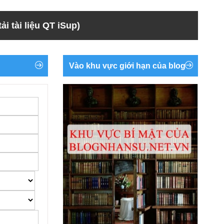
ải tài liệu QT iSup)
Vào khu vực giới hạn của blog