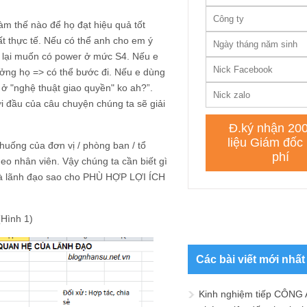
àm thế nào để họ đạt hiệu quả tốt
rất thực tế. Nếu có thể anh cho em ý
g lại muốn có power ở mức S4. Nếu e
tưởng họ => có thể bước đi. Nếu e dùng
 ở "nghệ thuật giao quyền" ko ah?”.
i đầu của câu chuyện chúng ta sẽ giải
 huống của đơn vị / phòng ban / tổ
heo nhân viên. Vậy chúng ta cần biết gì
và lãnh đạo sao cho PHÙ HỢP LỢI ÍCH
(Hình 1)
Các bài viết mới nhất
Kinh nghiệm tiếp CÔNG 