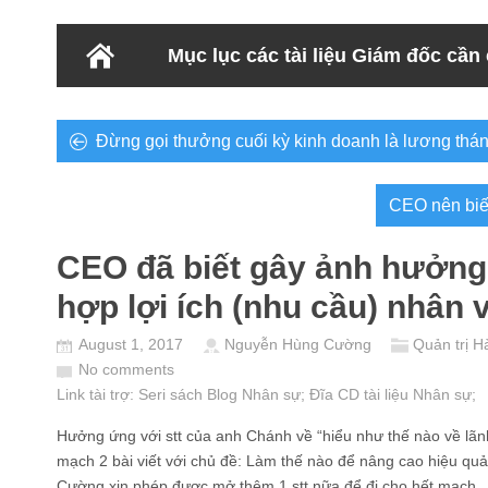
Mục lục các tài liệu Giám đốc cần
Đừng gọi thưởng cuối kỳ kinh doanh là lương thá
CEO nên biết
CEO đã biết gây ảnh hưởng
hợp lợi ích (nhu cầu) nhân 
August 1, 2017
Nguyễn Hùng Cường
Quản trị H
No comments
Link tài trợ:
Seri sách Blog Nhân sự
; Đĩa CD
tài liệu Nhân sự
;
Hưởng ứng với stt của anh Chánh về “hiểu như thế nào về lãn
mạch 2 bài viết với chủ đề: Làm thế nào để nâng cao hiệu quả
Cường xin phép được mở thêm 1 stt nữa để đi cho hết mạch.