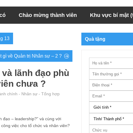
 có
Chào mừng thành viên
Khu vực bí mật (t
ng 13
Quà tặng
 gì về Quản trị Nhân sự – 2 ?
 và lãnh đạo phù
viên chưa ?
ành chính - Nhân sự - Tổng hợp
h đạo – leadership?” và cùng với
 công việc cho tổ chức và nhân viên?