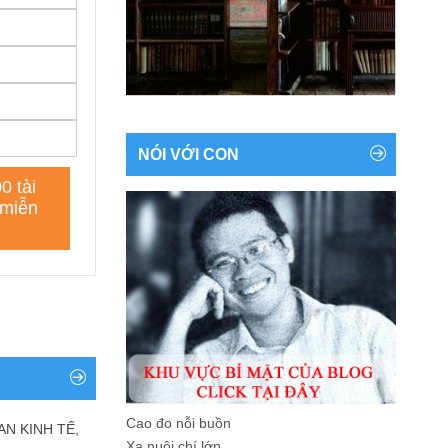
NÓI VỚI CON
Cao đo nỗi buồn
AN KINH TẾ,
Xa nuôi chí lớn