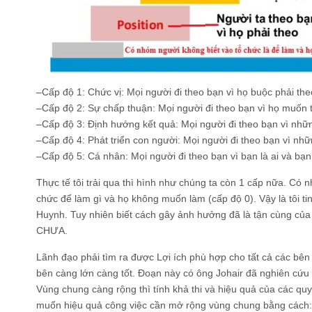
–Cấp độ 1: Chức vị: Mọi người đi theo bạn vì họ buộc phải the
–Cấp độ 2: Sự chấp thuận: Mọi người đi theo bạn vì họ muốn 
–Cấp độ 3: Định hướng kết quả: Mọi người đi theo bạn vì nhữ
–Cấp độ 4: Phát triển con người: Mọi người đi theo bạn vì nh
–Cấp độ 5: Cá nhân: Mọi người đi theo bạn vì bạn là ai và bạn 
Thực tế tôi trải qua thì hình như chúng ta còn 1 cấp nữa. Có 
chức để làm gì và họ không muốn làm (cấp độ 0). Vậy là tôi tin
Huynh. Tuy nhiên biết cách gây ảnh hưởng đã là tận cùng của
CHƯA.
Lãnh đạo phải tìm ra được Lợi ích phù hợp cho tất cả các bên 
bên càng lớn càng tốt. Đoạn này có ông Johair đã nghiên cứu
Vùng chung càng rộng thì tính khả thi và hiệu quả của các quy
muốn hiệu quả công việc cần mở rộng vùng chung bằng cách: