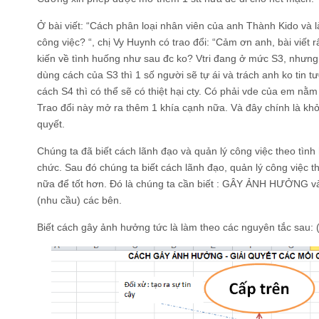
Ở bài viết: “Cách phân loại nhân viên của anh Thành Kido và l
công việc? “, chị Vy Huynh có trao đổi: “Cảm ơn anh, bài viết 
kiến về tình huống như sau đc ko? Vtri đang ở mức S3, nhưn
dùng cách của S3 thì 1 số người sẽ tự ái và trách anh ko tin 
cách S4 thì có thể sẽ có thiệt hại cty. Có phải vde của em nằm
Trao đổi này mở ra thêm 1 khía cạnh nữa. Và đây chính là khở
quyết.
Chúng ta đã biết cách lãnh đạo và quản lý công việc theo tình
chức. Sau đó chúng ta biết cách lãnh đạo, quản lý công việc t
nữa để tốt hơn. Đó là chúng ta cần biết : GÂY ẢNH HƯỞNG 
(nhu cầu) các bên.
Biết cách gây ảnh hưởng tức là làm theo các nguyên tắc sau: 