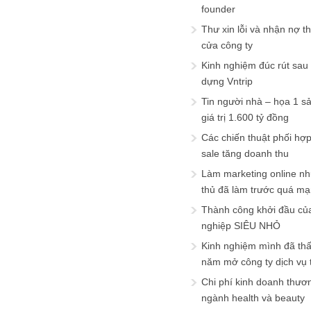
founder
Thư xin lỗi và nhận nợ t
cửa công ty
Kinh nghiệm đúc rút sau
dựng Vntrip
Tin người nhà – họa 1 s
giá trị 1.600 tỷ đồng
Các chiến thuật phối hợ
sale tăng doanh thu
Làm marketing online nh
thủ đã làm trước quá m
Thành công khởi đầu củ
nghiệp SIÊU NHỎ
Kinh nghiệm mình đã th
năm mở công ty dịch vụ
Chi phí kinh doanh thươ
ngành health và beauty